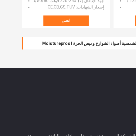
جهد الإدخال (v)
: 220-240 فولت 50/60 هرتز
إصدار الشهادات
: CE,CB,GS,TUV
اتصل