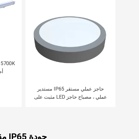
أض
حاجز عملي مستقر IP65 مستدير
عملي ، مصباح حاجز LED مثبت على
السطح
جودة IP65 مقاوم للماء ضوء LED & مصباح LED مقاوم للماء مصنع