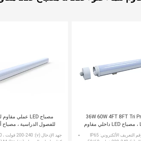
36W 60W 4FT 8FT Tri Proof
مصباح LED عملي مقاوم 
Light ، مصباح LED داخلي مقاوم
للفصول الدراسية ، مصباح أن
للماء
متعدد الوظائف
م التعريف الألكتروني
: IP65
جهد الإدخال (v)
: 200-240 فولت ، 50-60 هرتز