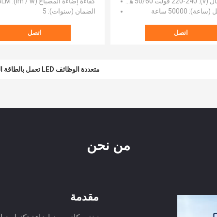
 (v)
: 220-240 فولت 50/60 هرتز
كفاءة إضاءة المصباح (lm / w)
: 125LM / واط
ل (ساعة)
: 50000 ساعة
الضمان (سنوات)
: 5
اتصل
اتصل
متعددة الوظائف LED تعمل بالطاقة الشمسية أضواء الشوارع وميض الحرة Moistureproof
من نحن
مقدمة