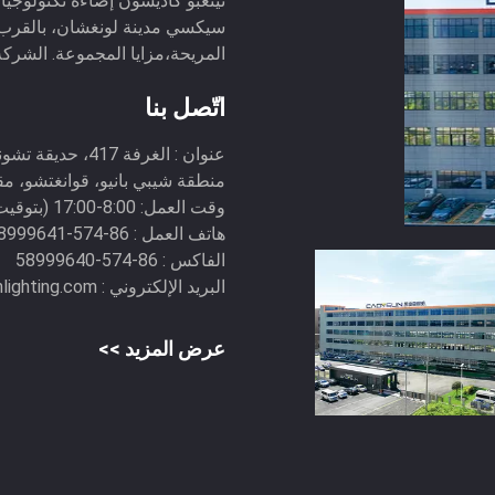
نينغبو كاديسون إضاءة تكنولوجيا 
سيكسي مدينة لونغشان، بالقرب 
المريحة،مزايا المجموعة. الشركة 
اتّصل بنا
عنوان :
منطقة شيبي بانيو، قوانغتشو، مق
وقت العمل:
8:00-17:00 (بتوقيت بكين)
هاتف العمل :
86-574-58999641(وقت العمل) 86--18676298658(غير وقت العمل)
الفاكس :
86-574-58999640
البريد الإلكتروني :
lighting.com
عرض المزيد >>