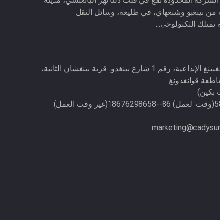
الشركة المحدودة تقع في قلب دلتا نهر اليانغتسي، مدينة
من نينغبو وشنغهاي، في طليعة، وسائل النقل
تمتلك التكنولوجي...
الغرفة 417، حديقة تشونغبينغ الإبداعية، رقم 1 شارع بينغدو، قرية بينغشان الثانية،
اطعة قوانغدونغ
marketing@cadysun