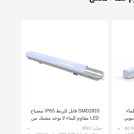
للماء
SMD2835 قابل للربط IP65 مصباح
بوبي
LED مقاوم للماء لا يوجد مشبك من
الألومنيوم
حماية
: IP65