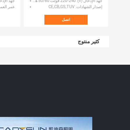
جهد الإدخال (v)
: 220-240 فولت 50/60 هرتز
جهد الإدخال
إصدار الشهادات
: CE,CB,GS,TUV
عمر العم
اتصل
كثير منتوج