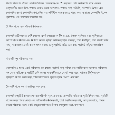
বিপণন বিভাগের পাঁচজন পেশাদার সিনিয়র সেলসম্যান এবং 20 বছরেরও বেশি অভিজ্ঞতার সাথে একজন
নেতৃস্থানীয় আলো শিল্প পেশাদার রয়েছে।তারা আপনাকে পেশাদার পণ্য পরিচিতি, কোম্পানির উত্পাদন এবং
কোম্পানির নকশা, কোম্পানির প্যাকেজিং এবং লজিস্টিক প্রদান করতে পারে, তারা আমাদের কোম্পানির ইমেজ
প্রতিনিধি এবং আমাদের অভিজাত দল।
3. উচ্চ মানের এবং পরিমাণ উত্পাদন দল:
কোম্পানির 90 জনেরও বেশি লোকের একটি প্রোডাকশন টিম রয়েছে, উত্পাদন প্রক্রিয়া এবং প্রক্রিয়াতে
আলো শিল্পের উত্পাদন এবং উত্পাদনে অনেক দুর্দান্ত অভিজ্ঞ ব্যক্তি রয়েছেন, তারা উত্সর্গীকৃত, তারা দিনরাত কাজ
করে, কেবলমাত্র একটি করতে সক্ষম হওয়ার জন্য প্রতিটি বাতির ভাল কাজ, প্রতিটি বাড়িতে আলোকিত
করা।
4.একটি সূক্ষ্ম পরীক্ষাগার দল:
কোম্পানির 5 জনের একটি পরীক্ষাগার দল রয়েছে, প্রতিটি পণ্য পরীক্ষা এবং সার্টিফিকেশন আমাদের পরীক্ষাগার
দল থেকে অবিচ্ছেদ্য, প্রতিটি ডেটা তাদের মনে গভীরভাবে খোদাই করা আছে, পরীক্ষার নির্ভুলতা এবং
ন্যায্যতা নিশ্চিত করার জন্য, তারা আমাদেরকে সূক্ষ্ম সংগ্রাম দেখতে দেয় আত্মা
5.একটি মানের দল যা সবকিছুর যত্ন নেয়:
কোম্পানির প্রতিটি চালানের গুণমান পরিদর্শন গ্রাহকের জন্য কোম্পানির দায়িত্বের প্রতিনিধিত্ব করে, প্রতিটি
পণ্যের জন্য আমরা যোগ্য এবং দায়িত্বশীল উত্পাদন করি, তারা পণ্যটির জন্য দায়ী, গ্রাহকের কাছে, হাজার
হাজার পরিবারের কাছে একটি উজ্জ্বল পর্যালোচক হিসাবে উপস্থাপন করা যেতে পারে।