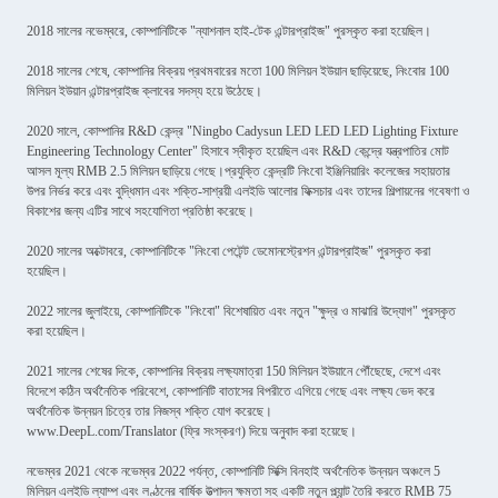
2018 সালের নভেম্বরে, কোম্পানিটিকে "ন্যাশনাল হাই-টেক এন্টারপ্রাইজ" পুরস্কৃত করা হয়েছিল।
2018 সালের শেষে, কোম্পানির বিক্রয় প্রথমবারের মতো 100 মিলিয়ন ইউয়ান ছাড়িয়েছে, নিংবোর 100
মিলিয়ন ইউয়ান এন্টারপ্রাইজ ক্লাবের সদস্য হয়ে উঠেছে।
2020 সালে, কোম্পানির R&D কেন্দ্র "Ningbo Cadysun LED LED LED Lighting Fixture
Engineering Technology Center" হিসাবে স্বীকৃত হয়েছিল এবং R&D কেন্দ্রে যন্ত্রপাতির মোট
আসল মূল্য RMB 2.5 মিলিয়ন ছাড়িয়ে গেছে।প্রযুক্তি কেন্দ্রটি নিংবো ইঞ্জিনিয়ারিং কলেজের সহায়তার
উপর নির্ভর করে এবং বুদ্ধিমান এবং শক্তি-সাশ্রয়ী এলইডি আলোর ফিক্সচার এবং তাদের শিল্পায়নের গবেষণা ও
বিকাশের জন্য এটির সাথে সহযোগিতা প্রতিষ্ঠা করেছে।
2020 সালের অক্টোবরে, কোম্পানিটিকে "নিংবো পেটেন্ট ডেমোনস্ট্রেশন এন্টারপ্রাইজ" পুরস্কৃত করা
হয়েছিল।
2022 সালের জুলাইয়ে, কোম্পানিটিকে "নিংবো" বিশেষায়িত এবং নতুন "ক্ষুদ্র ও মাঝারি উদ্যোগ" পুরস্কৃত
করা হয়েছিল।
2021 সালের শেষের দিকে, কোম্পানির বিক্রয় লক্ষ্যমাত্রা 150 মিলিয়ন ইউয়ানে পৌঁছেছে, দেশে এবং
বিদেশে কঠিন অর্থনৈতিক পরিবেশে, কোম্পানিটি বাতাসের বিপরীতে এগিয়ে গেছে এবং লক্ষ্য ভেদ করে
অর্থনৈতিক উন্নয়ন চিত্রে তার নিজস্ব শক্তি যোগ করেছে।
www.DeepL.com/Translator (ফ্রি সংস্করণ) দিয়ে অনুবাদ করা হয়েছে।
নভেম্বর 2021 থেকে নভেম্বর 2022 পর্যন্ত, কোম্পানিটি সিক্সি বিনহাই অর্থনৈতিক উন্নয়ন অঞ্চলে 5
মিলিয়ন এলইডি ল্যাম্প এবং লণ্ঠনের বার্ষিক উত্পাদন ক্ষমতা সহ একটি নতুন প্ল্যান্ট তৈরি করতে RMB 75