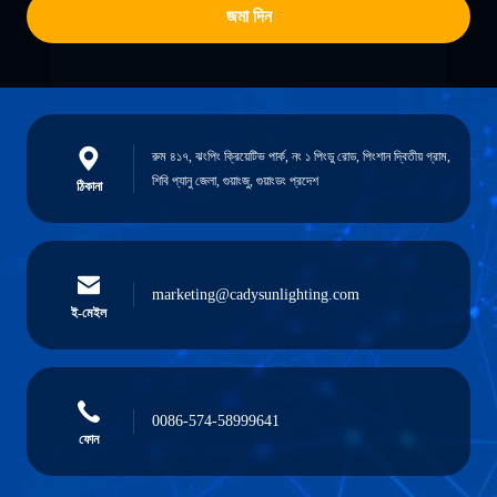
জমা দিন
রুম ৪১৭, ঝংপিং ক্রিয়েটিভ পার্ক, নং ১ পিংডু রোড, পিংশান দ্বিতীয় গ্রাম,
শিবি প্যানু জেলা, গুয়াংজু, গুয়াংডং প্রদেশ
ঠিকানা
marketing@cadysunlighting.com
ই-মেইল
0086-574-58999641
ফোন