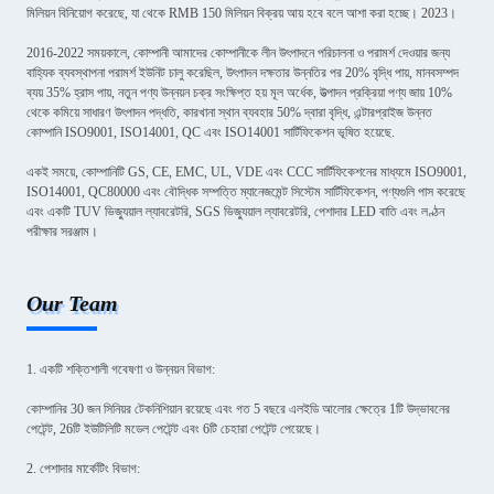
মিলিয়ন বিনিয়োগ করেছে, যা থেকে RMB 150 মিলিয়ন বিক্রয় আয় হবে বলে আশা করা হচ্ছে। 2023।
2016-2022 সময়কালে, কোম্পানী আমাদের কোম্পানীকে লীন উৎপাদনে পরিচালনা ও পরামর্শ দেওয়ার জন্য
বাহ্যিক ব্যবস্থাপনা পরামর্শ ইউনিট চালু করেছিল, উৎপাদন দক্ষতার উন্নতির পর 20% বৃদ্ধি পায়, মানবসম্পদ
ব্যয় 35% হ্রাস পায়, নতুন পণ্য উন্নয়ন চক্র সংক্ষিপ্ত হয় মূল অর্ধেক, উত্পাদন প্রক্রিয়া পণ্য জায় 10%
থেকে কমিয়ে সাধারণ উৎপাদন পদ্ধতি, কারখানা স্থান ব্যবহার 50% দ্বারা বৃদ্ধি, এন্টারপ্রাইজ উন্নত
কোম্পানি ISO9001, ISO14001, QC এবং ISO14001 সার্টিফিকেশন ভূষিত হয়েছে.
একই সময়ে, কোম্পানিটি GS, CE, EMC, UL, VDE এবং CCC সার্টিফিকেশনের মাধ্যমে ISO9001,
ISO14001, QC80000 এবং বৌদ্ধিক সম্পত্তি ম্যানেজমেন্ট সিস্টেম সার্টিফিকেশন, পণ্যগুলি পাস করেছে
এবং একটি TUV ভিজ্যুয়াল ল্যাবরেটরি, SGS ভিজ্যুয়াল ল্যাবরেটরি, পেশাদার LED বাতি এবং লণ্ঠন
পরীক্ষার সরঞ্জাম।
Our Team
1. একটি শক্তিশালী গবেষণা ও উন্নয়ন বিভাগ:
কোম্পানির 30 জন সিনিয়র টেকনিশিয়ান রয়েছে এবং গত 5 বছরে এলইডি আলোর ক্ষেত্রে 1টি উদ্ভাবনের
পেটেন্ট, 26টি ইউটিলিটি মডেল পেটেন্ট এবং 6টি চেহারা পেটেন্ট পেয়েছে।
2. পেশাদার মার্কেটিং বিভাগ: