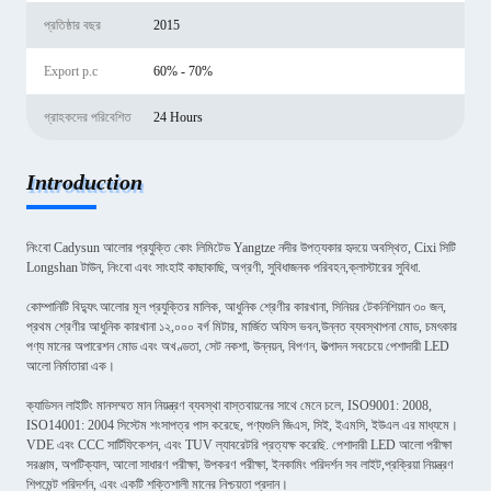
প্রতিষ্ঠার বছর
2015
Export p.c
60% - 70%
গ্রাহকদের পরিবেশিত
24 Hours
Introduction
নিংবো Cadysun আলোর প্রযুক্তি কোং লিমিটেড Yangtze নদীর উপত্যকার হৃদয়ে অবস্থিত, Cixi সিটি
Longshan টাউন, নিংবো এবং সাংহাই কাছাকাছি, অগ্রণী, সুবিধাজনক পরিবহন,ক্লাস্টারের সুবিধা.
কোম্পানিটি বিদ্যুৎ আলোর মূল প্রযুক্তির মালিক, আধুনিক শ্রেণীর কারখানা, সিনিয়র টেকনিশিয়ান ৩০ জন,
প্রথম শ্রেণীর আধুনিক কারখানা ১২,০০০ বর্গ মিটার, মার্জিত অফিস ভবন,উন্নত ব্যবস্থাপনা মোড, চমৎকার
পণ্য মানের অপারেশন মোড এবং অখণ্ডতা, সেট নকশা, উন্নয়ন, বিপণন, উত্পাদন সবচেয়ে পেশাদারী LED
আলো নির্মাতারা এক।
ক্যাডিসন লাইটিং মানসম্মত মান নিয়ন্ত্রণ ব্যবস্থা বাস্তবায়নের সাথে মেনে চলে, ISO9001: 2008,
ISO14001: 2004 সিস্টেম শংসাপত্র পাস করেছে, পণ্যগুলি জিএস, সিই, ইএমসি, ইউএল এর মাধ্যমে।
VDE এবং CCC সার্টিফিকেশন, এবং TUV ল্যাবরেটরি প্রত্যক্ষ করেছি. পেশাদারী LED আলো পরীক্ষা
সরঞ্জাম, অপটিক্যাল, আলো সাধারণ পরীক্ষা, উপকরণ পরীক্ষা, ইনকামিং পরিদর্শন সব লাইট,প্রক্রিয়া নিয়ন্ত্রণ
শিপমেন্ট পরিদর্শন, এবং একটি শক্তিশালী মানের নিশ্চয়তা প্রদান।