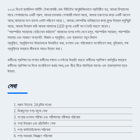
২০১৫ নিংবো ক্যাডিসন লাইটিং টেকনোলজি কোং লিমিটেড আনুষ্ঠানিকভাবে প্রতিষ্ঠিত হয়, আমরা বিশ্বাসের
সাথে পেশাদারদের একটি গ্রুপ, আমরা চমৎকার পেশাদারী দক্ষতা আছে, আমরা তরুণদের জন্য একটি আবেগ
আছে,আমাদের দলে ভালো একটা পরিবেশ আছে।, আমরা কোম্পানির ভবিষ্যতের জন্য সুন্দর উন্নয়ন ব্লুপ্রিন্ট
আছে, আমরা বিশ্বাস করি আমরা আমাদের LED যুগের একটি অংশ তৈরি করতে পারেন।
"পারস্পরিক সহায়তার হেরিংবোন কাঠামো" আমাদের দলের দর্শন মেনে চলুন, পারস্পরিক সহায়তা, পারস্পরিক
সাহায্য এবং সাধারণ অগ্রগতি. বিজ্ঞান ও প্রযুক্তি, এবং ক্রমাগত নতুন বিকাশ
প্রযুক্তি, প্রযুক্তিগত উদ্ভাবনকে উৎসাহিত করা, গুণমান এবং পরিষেবাতে মনোনিবেশ করা, বুদ্ধিমান, দক্ষ
প্রযুক্তির মাধ্যমে জীবনকে আরও উন্নত করা।
কর্মীদের প্রশিক্ষণের লক্ষ্যে কর্মীদের দক্ষতা ও দর্শনের উন্নতি করতে কর্মীদের প্রশিক্ষণ কর্মসূচির মাধ্যমে
কর্মীদের প্রশিক্ষণের দিকে মনোনিবেশ করার সময়,এবং ধীরে ধীরে সামগ্রিক মানের এবং ব্যবস্থাপনা স্তর
উন্নত.
সেবা
1. দ্রুত উত্তর: 24 ঘন্টার মধ্যে
2. বিনামূল্যে পণ্য নমুনা সেবা
3. পণ্যের গুণমান পরীক্ষা এবং পরীক্ষাগার পরীক্ষার পরিষেবা
4. পণ্য উন্নয়ন এবং ছাঁচনির্মাণ সেবা
5. পণ্য কাস্টমাইজেশন পরিষেবা
6. পণ্য সরবরাহ নিয়ন্ত্রণ পরিষেবা