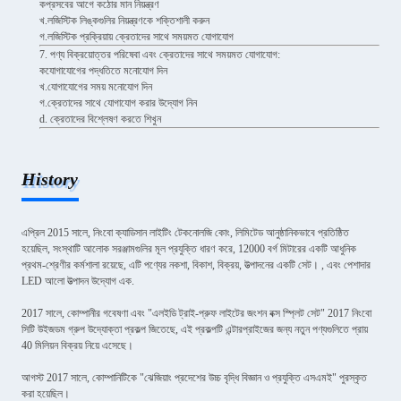
কপ্রসবের আগে কঠোর মান নিয়ন্ত্রণ
খ.লজিস্টিক লিঙ্কগুলির নিয়ন্ত্রণকে শক্তিশালী করুন
গ.লজিস্টিক প্রক্রিয়ায় ক্রেতাদের সাথে সময়মত যোগাযোগ
7. পণ্য বিক্রয়োত্তর পরিষেবা এবং ক্রেতাদের সাথে সময়মত যোগাযোগ:
কযোগাযোগের পদ্ধতিতে মনোযোগ দিন
খ.যোগাযোগের সময় মনোযোগ দিন
গ.ক্রেতাদের সাথে যোগাযোগ করার উদ্যোগ নিন
d. ক্রেতাদের বিশ্লেষণ করতে শিখুন
History
এপ্রিল 2015 সালে, নিংবো ক্যাডিসান লাইটিং টেকনোলজি কোং, লিমিটেড আনুষ্ঠানিকভাবে প্রতিষ্ঠিত
হয়েছিল, সংস্থাটি আলোক সরঞ্জামগুলির মূল প্রযুক্তি ধারণ করে, 12000 বর্গ মিটারের একটি আধুনিক
প্রথম-শ্রেণীর কর্মশালা রয়েছে, এটি পণ্যের নকশা, বিকাশ, বিক্রয়, উত্পাদনের একটি সেট। , এবং পেশাদার
LED আলো উত্পাদন উদ্যোগ এক.
2017 সালে, কোম্পানীর গবেষণা এবং "এলইডি ট্রাই-প্রুফ লাইটের জংশন বক্স স্প্লিট সেট" 2017 নিংবো
সিটি উইজডম গ্রুপ উদ্যোক্তা প্রকল্প জিতেছে, এই প্রকল্পটি এন্টারপ্রাইজের জন্য নতুন পণ্যগুলিতে প্রায়
40 মিলিয়ন বিক্রয় নিয়ে এসেছে।
আগস্ট 2017 সালে, কোম্পানিটিকে "ঝেজিয়াং প্রদেশের উচ্চ বৃদ্ধি বিজ্ঞান ও প্রযুক্তি এসএমই" পুরস্কৃত
করা হয়েছিল।