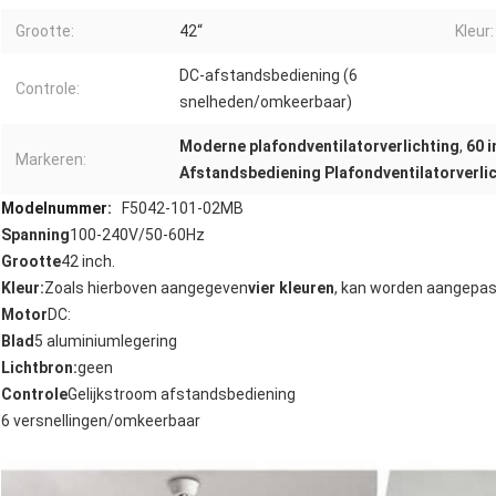
Grootte:
42“
Kleur:
DC-afstandsbediening (6
Controle:
snelheden/omkeerbaar)
Moderne plafondventilatorverlichting
,
60 i
Markeren:
Afstandsbediening Plafondventilatorverli
Modelnummer:
F5042-101-02MB
Spanning
100-240V/50-60Hz
Grootte
42 inch.
Kleur:
Zoals hierboven aangegeven
vier kleuren
, kan worden aangepa
Motor
DC:
Blad
5 aluminiumlegering
Lichtbron:
geen
Controle
Gelijkstroom afstandsbediening
6 versnellingen/omkeerbaar