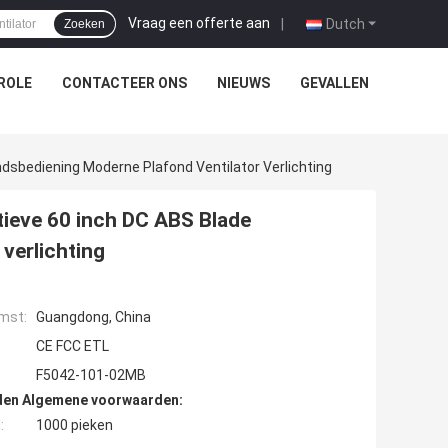
Vraag een offerte aan
|
Dutch
Zoeken
ROLE
CONTACTEER ONS
NIEUWS
GEVALLEN
ndsbediening Moderne Plafond Ventilator Verlichting
tieve 60 inch DC ABS Blade
verlichting
mst:
Guangdong, China
CE FCC ETL
F5042-101-02MB
den Algemene voorwaarden:
:
1000 pieken