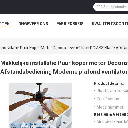
CTEN
ONGEVEER ONS
FABRIEKSREIS
KWALITEITSCONT
 Installatie Puur Koper Motor Decoratieve 60 Inch DC ABS Blade Afsta
Makkelijke installatie Puur koper motor Decora
Afstandsbediening Moderne plafond ventilator 
Productdetails:
Plaats van herko
Certificering:
Modelnummer:
Betalen & Verzen
Min. bestelaantal