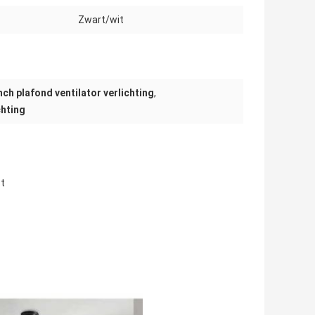
Zwart/wit
nch plafond ventilator verlichting
,
chting
st