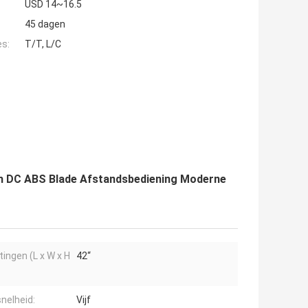
USD 14~16.5
45 dagen
es:
T/T, L/C
nch DC ABS Blade Afstandsbediening Moderne
ingen (L x W x H
42“
nelheid:
Vijf