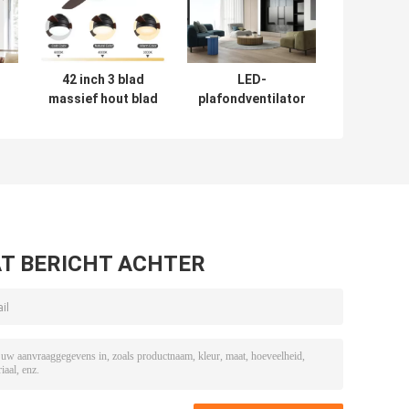
42 inch 3 blad
LED-
massief hout blad
plafondventilator
plafond ventilator
met massief
decoratieve
houten lemmen,
moderne luxe
met flitsende
ondersteunt
bevestiging,
aangepaste LED
dimbaar LED-
or
plafond ventilator
verlichting
met lichten
T BERICHT ACHTER