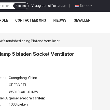
Vraag een offerte aan
|
Dutch
Zoeken
ROLE
CONTACTEER ONS
NIEUWS
GEVALLEN
 Afstandsbediening Plafond Ventilator
ilamp 5 bladen Socket Ventilator
mst:
Guangdong, China
CE FCC ETL
W5018-A01-01MW
den Algemene voorwaarden:
:
1000 pieken