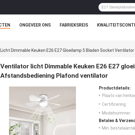
CTEN
ONGEVEER ONS
FABRIEKSREIS
KWALITEITSCONT
r Licht Dimmable Keuken E26 E27 Gloeilamp 5 Bladen Socket Ventilator
Ventilator licht Dimmable Keuken E26 E27 gloe
Afstandsbediening Plafond ventilator
Productdetails:
Plaats van herko
Certificering:
Modelnummer:
Betalen & Verzen
Min. bestelaantal