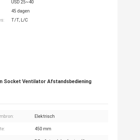
USD 25~40
45 dagen
es:
T/T, L/C
en Socket Ventilator Afstandsbediening
mbron:
Elektrisch
te:
450 mm