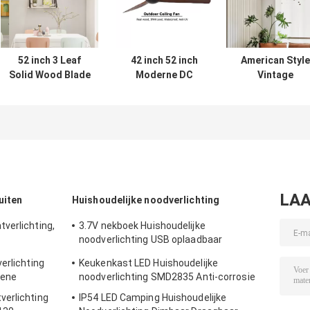
52 inch 3 Leaf
42 inch 52 inch
American Style
Solid Wood Blade
Moderne DC
Vintage
Plafondventilator
motor
Decorative
Decoratieve
afstandsbediening
Ventilator
Moderne Luxe
Solid Wood Blade
Plafond 220v
Custom LED
Led
Winding
Plafondventilator
Plafondventilator
aangedreven
Met Lichten
plafond ventilat
met licht
LAA
uiten
Huishoudelijke noodverlichting
verlichting,
3.7V nekboek Huishoudelijke
noodverlichting USB oplaadbaar
maturen
ultradraagbaar
erlichting
Keukenkast LED Huishoudelijke
cene
noodverlichting SMD2835 Anti-corrosie
verlichting
IP54 LED Camping Huishoudelijke