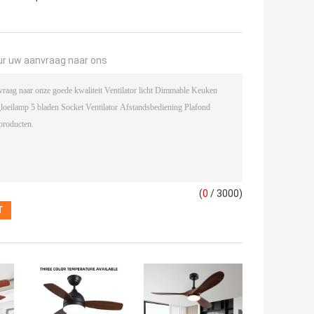
ur uw aanvraag naar ons
(
0
/ 3000)