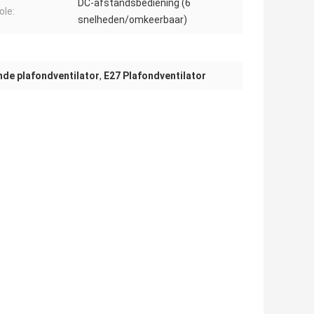
DC-afstandsbediening (6
ole:
snelheden/omkeerbaar)
de plafondventilator
,
E27 Plafondventilator