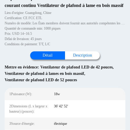
courant continu Ventilateur de plafond à lame en bois massif
Lieu d'origine: Guangdong, Chine
Certification: CE FCC ETL
Numéro de modèle: Les États membres doivent fournir aux autorités compétentes les informations suivantes:
Quantité de commande min: 1000 piques
Prix: USD 14~16.5
Délai de livraison: 45 jours
Conditions de paiement: T/T, L/C
Détail
Description
Mettre en évidence:
Ventilateur de plafond LED de 42 pouces
,
Ventilateur de plafond à lames en bois massif
,
Ventilateur de plafond LED de 52 pouces
1Puissance (W):
18w
2Dimensions (L x largeur x
36' 42' 52'
hauteur) (pouces):
3Source d'énergie:
électrique