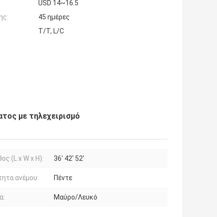
USD 14~16.5
ης:
45 ημέρες
T/T, L/C
ατος με τηλεχειρισμό
ος (L x W x H):
36' 42' 52'
ητα ανέμου:
Πέντε
α:
Μαύρο/Λευκό