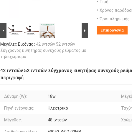
Τιμή:
Χρόνος παράδοσ
Όροι πληρωμής:
Επικοινωνία
Μεγάλες Εικόνας :
42 ιντσών 52 ιντσών
Σύγχρονος κινητήρας συνεχούς ρεύματος με
τηλεχειρισμό
42 ιντσών 52 ιντσών Σύγχρονος κινητήρας συνεχούς ρεύμ
περιγραφή
Δύναμη (W):
18w
Μέγεθ
Πηγή ενέργειας:
Ηλεκτρικό
Ταχύτ
Μέγεθος:
48 ιντσών
Χρώμ
Αριθμό μοντέλου:
F3052-W02-02MB