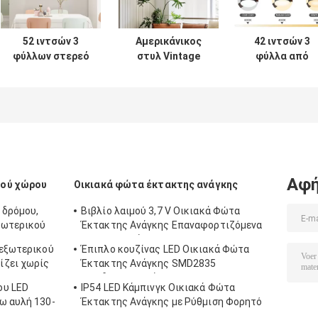
52 ιντσών 3
Αμερικάνικος
42 ιντσών 3
φύλλων στερεό
στυλ Vintage
φύλλα από
ξύλο φτερούγα
διακοσμητικός
στερεό ξύλο μ
οροφή
ανεμιστήρας
λεπίδα
ανεμιστήρα
οροφής 220v
ανεμιστήρα
διακοσμητικό
περιστρεφόμενος
οροφής
μοντέρνο
ανεμιστήρας
διακοσμητικό
πολυτελή
οροφής με φως
μοντέρνο
Custom LED
πολυτελή
οροφή
υποστηρίζει
Αφή
κού χώρου
Οικιακά φώτα έκτακτης ανάγκης
ανεμιστήρα με
προσαρμοσμέν
φώτα
LED ανεμιστήρ
 δρόμου,
Βιβλίο λαιμού 3,7 V Οικιακά Φώτα
οροφής με φώτ
ξωτερικού
Έκτακτης Ανάγκης Επαναφορτιζόμενα
Υπερφορητά USB
 εξωτερικού
Έπιπλο κουζίνας LED Οικιακά Φώτα
ίζει χωρίς
Έκτακτης Ανάγκης SMD2835
Αντιδιαβρωτικά
ου LED
IP54 LED Κάμπινγκ Οικιακά Φώτα
ω αυλή 130-
Έκτακτης Ανάγκης με Ρύθμιση Φορητό
6500K