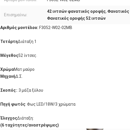
42 ιντσών φανατικός οροφής
,
Φανατικός 
Επισημαίνω:
Φανατικός οροφής 52 ιντσών
Αριθμός μοντέλου:
F3052-W02-02MB
Τετάρτη
Διάταξη 1
Μέγεθος
52 ίντσες.
Χρώμα
Ματ μαύρο
Μηχανή
Δ.Σ.
Σκοπός:
: 3 μάζα ξύλου
Πηγή φωτός
: Φως LED/18W/3 χρώματα
Έλεγχος
Διάταξη:
(6 ταχύτητες/αναστρέψιμες)