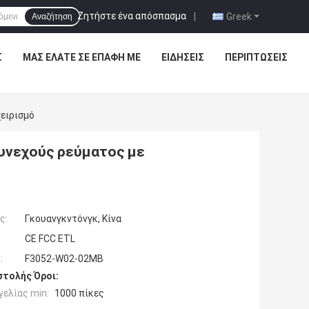
Ζητήστε ένα απόσπασμα
|
Greek
Αναζήτηση
Σ
ΜΑΣ ΕΛΆΤΕ ΣΕ ΕΠΑΦΉ ΜΕ
ΕΙΔΉΣΕΙΣ
ΠΕΡΙΠΤΏΣΕΙΣ
χειρισμό
συνεχούς ρεύματος με
ς:
Γκουανγκντόνγκ, Κίνα
CE FCC ETL
:
F3052-W02-02MB
τολής Όροι:
ελίας min:
1000 πίκες