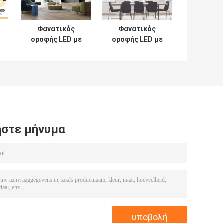
Φανατικός
Φανατικός
οροφής LED με
οροφής LED με
ε
ξύλινα μαχαίρια
ξύλινα μαχαίρια
από στερεό
από στερεό
ξύλο, φουσκωτή
ξύλο, φουσκωτή
τοποθέτηση,
τοποθέτηση,
μειωτός
μειωτός
φωτισμός LED
φωτισμός LED
στε μήνυμα
ο
α
α