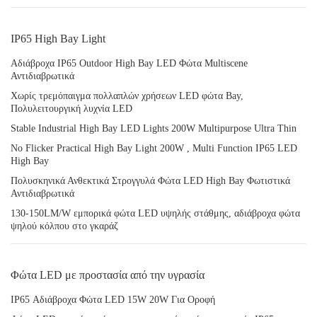
IP65 High Bay Light
Αδιάβροχα IP65 Outdoor High Bay LED Φώτα Multiscene
Αντιδιαβρωτικά
Χωρίς τρεμόπαιγμα πολλαπλών χρήσεων LED φώτα Bay,
Πολυλειτουργική λυχνία LED
Stable Industrial High Bay LED Lights 200W Multipurpose Ultra Thin
No Flicker Practical High Bay Light 200W , Multi Function IP65 LED
High Bay
Πολυσκηνικά Ανθεκτικά Στρογγυλά Φώτα LED High Bay Φωτιστικά
Αντιδιαβρωτικά
130-150LM/W εμπορικά φώτα LED υψηλής στάθμης, αδιάβροχα φώτα
ψηλού κόλπου στο γκαράζ
Φώτα LED με προστασία από την υγρασία
IP65 Αδιάβροχα Φώτα LED 15W 20W Για Οροφή