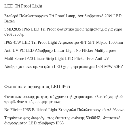
LED Tri Proof Light
Σταθερό Πολυλειτουργικό Tri Proof Lamp, Αντιδιαβρωτικό 20W LED
Batten
SMD2835 IP65 LED Tri Proof φωτιστικό χωρίς τρεμόπαιγμα για χώρο
στάθμευσης
IP65 45W LED Tri Proof Light Ατμόλουτρο 4FT 5FT Μήκος 1500mm
Anti UV PC LED Αδιάβροχο Linear Light No Flicker Multipurpose
Multi Scene IP20 Linear Strip Light LED Flicker Free Anti UV
Αδιάβροχα συνδεόμενα φώτα LED χωρίς τρεμόπαιγμα 130LM/W 50HZ
Φωτισμός διαφράγματος LED IP65
Φανατικός οροφής με φως, σύγχρονο τηλεχειριστήριο κλειστό χαμηλού
προφίλ Φανατικός οροφής με φως
No Flicker IP65 Bulkhead Light Στρογγυλό Πολυλειτουργικό Αδιάβροχο
Τετράγωνο φως διαφράγματος έκτακτης ανάγκης 50/60HZ, Φωτιστικό
διαφράγματος LED αδιάβροχο IP65