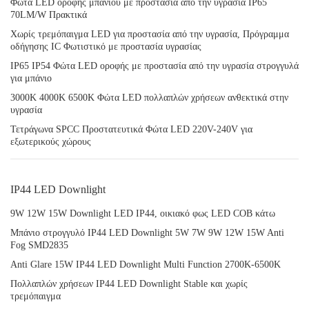
Φώτα LED οροφής μπάνιου με προστασία από την υγρασία IP65
70LM/W Πρακτικά
Χωρίς τρεμόπαιγμα LED για προστασία από την υγρασία, Πρόγραμμα
οδήγησης IC Φωτιστικό με προστασία υγρασίας
IP65 IP54 Φώτα LED οροφής με προστασία από την υγρασία στρογγυλά
για μπάνιο
3000K 4000K 6500K Φώτα LED πολλαπλών χρήσεων ανθεκτικά στην
υγρασία
Τετράγωνα SPCC Προστατευτικά Φώτα LED 220V-240V για
εξωτερικούς χώρους
IP44 LED Downlight
9W 12W 15W Downlight LED IP44, οικιακό φως LED COB κάτω
Μπάνιο στρογγυλό IP44 LED Downlight 5W 7W 9W 12W 15W Anti
Fog SMD2835
Anti Glare 15W IP44 LED Downlight Multi Function 2700K-6500K
Πολλαπλών χρήσεων IP44 LED Downlight Stable και χωρίς
τρεμόπαιγμα