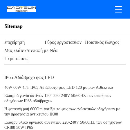
Sitemap
επιχείρηση
Γύρος εργοστασίων
Ποιοτικός έλεγχος
Μας ελάτε σε επαφή με
Νέα
Περιπτώσεις
IP65 Αδιάβροχο φως LED
40W 60W 4FT IP65 Αδιάβροχο φως LED 120 μοιρών Ανθεκτικό
Ελαφριά γωνία ακτίνων 120° 220-240V 50/60HZ των υπαίθριων
οδηγήσεων IP65 αδιάβροχων
Η φωτεινή ροή 6000lm ποτίζει το φως των ανθεκτικών οδηγήσεων με
την προστασία αντίκτυπου IK08
Ελαφρύ υλικό αργιλίου αυθεντιών 220-240V 50/60HZ των οδηγήσεων
CRI80 50W IP65