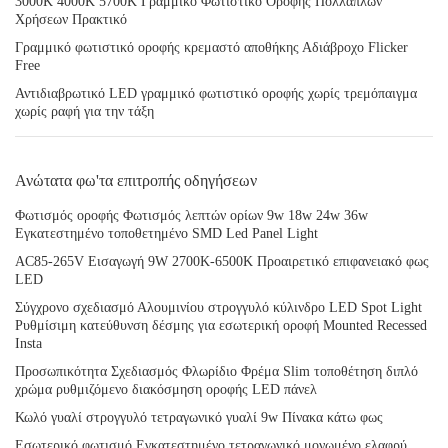
3000K 4000K 5700K Γραμμικό Φωτιστικό Οροφής Πολλαπλών
Χρήσεων Πρακτικό
Γραμμικό φωτιστικό οροφής κρεμαστό αποθήκης Αδιάβροχο Flicker
Free
Αντιδιαβρωτικό LED γραμμικό φωτιστικό οροφής χωρίς τρεμόπαιγμα
χωρίς ραφή για την τάξη
Ανώτατα φω'τα επιτροπής οδηγήσεων
Φωτισμός οροφής Φωτισμός λεπτών ορίων 9w 18w 24w 36w
Εγκατεστημένο τοποθετημένο SMD Led Panel Light
AC85-265V Εισαγωγή 9W 2700K-6500K Προαιρετικό επιφανειακό φως
LED
Σύγχρονο σχεδιασμό Αλουμινίου στρογγυλό κύλινδρο LED Spot Light
Ρυθμίσιμη κατεύθυνση δέσμης για εσωτερική οροφή Mounted Recessed
Insta
Προσωπικότητα Σχεδιασμός Φλωρίδιο Φρέμα Slim τοποθέτηση διπλό
χρώμα ρυθμιζόμενο διακόσμηση οροφής LED πάνελ
Κωλό γυαλί στρογγυλό τετραγωνικό γυαλί 9w Πίνακα κάτω φως
Εσωτερικό φωτισμό Εγκατεστημένο τετραγωνικό μονωμένο ελαφρύ