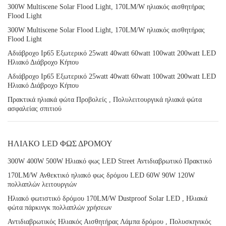
300W Multiscene Solar Flood Light, 170LM/W ηλιακός αισθητήρας
Flood Light
300W Multiscene Solar Flood Light, 170LM/W ηλιακός αισθητήρας
Flood Light
Αδιάβροχο Ip65 Εξωτερικό 25watt 40watt 60watt 100watt 200watt LED
Ηλιακό Διάβροχο Κήπου
Αδιάβροχο Ip65 Εξωτερικό 25watt 40watt 60watt 100watt 200watt LED
Ηλιακό Διάβροχο Κήπου
Πρακτικά ηλιακά φώτα Προβολείς , Πολυλειτουργικά ηλιακά φώτα
ασφαλείας σπιτιού
ΗΛΙΑΚΟ LED ΦΩΣ ΔΡΟΜΟΥ
300W 400W 500W Ηλιακό φως LED Street Αντιδιαβρωτικό Πρακτικό
170LM/W Ανθεκτικό ηλιακό φως δρόμου LED 60W 90W 120W
πολλαπλών λειτουργιών
Ηλιακό φωτιστικό δρόμου 170LM/W Dustproof Solar LED , Ηλιακά
φώτα πάρκινγκ πολλαπλών χρήσεων
Αντιδιαβρωτικός Ηλιακός Αισθητήρας Λάμπα δρόμου , Πολυσκηνικός