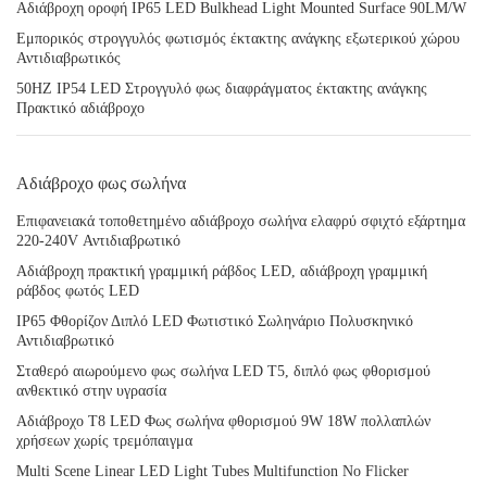
Αδιάβροχη οροφή IP65 LED Bulkhead Light Mounted Surface 90LM/W
Εμπορικός στρογγυλός φωτισμός έκτακτης ανάγκης εξωτερικού χώρου
Αντιδιαβρωτικός
50HZ IP54 LED Στρογγυλό φως διαφράγματος έκτακτης ανάγκης
Πρακτικό αδιάβροχο
Αδιάβροχο φως σωλήνα
Επιφανειακά τοποθετημένο αδιάβροχο σωλήνα ελαφρύ σφιχτό εξάρτημα
220-240V Αντιδιαβρωτικό
Αδιάβροχη πρακτική γραμμική ράβδος LED, αδιάβροχη γραμμική
ράβδος φωτός LED
IP65 Φθορίζον Διπλό LED Φωτιστικό Σωληνάριο Πολυσκηνικό
Αντιδιαβρωτικό
Σταθερό αιωρούμενο φως σωλήνα LED T5, διπλό φως φθορισμού
ανθεκτικό στην υγρασία
Αδιάβροχο T8 LED Φως σωλήνα φθορισμού 9W 18W πολλαπλών
χρήσεων χωρίς τρεμόπαιγμα
Multi Scene Linear LED Light Tubes Multifunction No Flicker