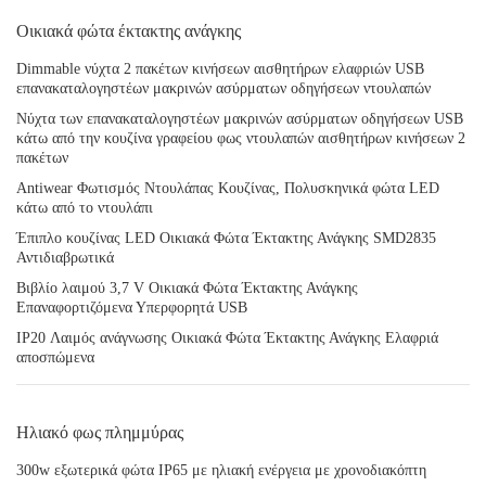
Οικιακά φώτα έκτακτης ανάγκης
Dimmable νύχτα 2 πακέτων κινήσεων αισθητήρων ελαφριών USB
επανακαταλογηστέων μακρινών ασύρματων οδηγήσεων ντουλαπών
Νύχτα των επανακαταλογηστέων μακρινών ασύρματων οδηγήσεων USB
κάτω από την κουζίνα γραφείου φως ντουλαπών αισθητήρων κινήσεων 2
πακέτων
Antiwear Φωτισμός Ντουλάπας Κουζίνας, Πολυσκηνικά φώτα LED
κάτω από το ντουλάπι
Έπιπλο κουζίνας LED Οικιακά Φώτα Έκτακτης Ανάγκης SMD2835
Αντιδιαβρωτικά
Βιβλίο λαιμού 3,7 V Οικιακά Φώτα Έκτακτης Ανάγκης
Επαναφορτιζόμενα Υπερφορητά USB
IP20 Λαιμός ανάγνωσης Οικιακά Φώτα Έκτακτης Ανάγκης Ελαφριά
αποσπώμενα
Ηλιακό φως πλημμύρας
300w εξωτερικά φώτα IP65 με ηλιακή ενέργεια με χρονοδιακόπτη