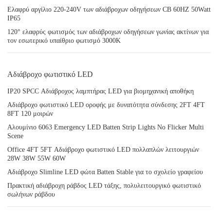
Ελαφρύ αργίλιο 220-240V των αδιάβροχων οδηγήσεων CB 60HZ 50Watt
IP65
120° ελαφρύς φωτισμός των αδιάβροχων οδηγήσεων γωνίας ακτίνων για
τον εσωτερικό υπαίθριο φωτισμό 3000K
Αδιάβροχο φωτιστικό LED
IP20 SPCC Αδιάβροχος λαμπτήρας LED για βιομηχανική αποθήκη
Αδιάβροχο φωτιστικό LED οροφής με δυνατότητα σύνδεσης 2FT 4FT
8FT 120 μοιρών
Αλουμίνιο 6063 Emergency LED Batten Strip Lights No Flicker Multi
Scene
Office 4FT 5FT Αδιάβροχο φωτιστικό LED πολλαπλών λειτουργιών
28W 38W 55W 60W
Αδιάβροχο Slimline LED φώτα Batten Stable για το σχολείο γραφείου
Πρακτική αδιάβροχη ράβδος LED τάξης, πολυλειτουργικό φωτιστικό
σωλήνων ράβδου