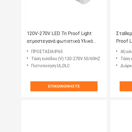
120V-270V LED Tri Proof Light
Σταθερ
ατμοστεγανά φωτιστικά Υλικό
Proof 
αλουμινίου
LED Ba
ΠΡΟΣΤΑΣΙΑ:IP65
Αξιολ
Τάση εισόδου (V):120-270V 50/60HZ
Τάση 
Πιστοποίηση:UL,DLC
Διάρκ
ΕΠΙΚΟΙΝΩΝΉΣΤΕ