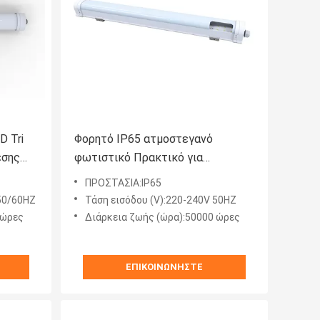
D Tri
Φορητό IP65 ατμοστεγανό
εσης
φωτιστικό Πρακτικό για
εμπορικό κέντρο
ΠΡΟΣΤΑΣΙΑ:IP65
 50/60HZ
Τάση εισόδου (V):220-240V 50HZ
 ώρες
Διάρκεια ζωής (ώρα):50000 ώρες
ΕΠΙΚΟΙΝΩΝΉΣΤΕ