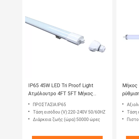
IP65 45W LED Tri Proof Light
Μήκος 
Ατμόλουτρο 4FT 5FT Μήκος
ρύθμισ
1500mm
Φωτιστ
ΠΡΟΣΤΑΣΙΑ:IP65
Αξιολ
σκηνώ
Τάση εισόδου (V):220-240V 50/60HZ
Τάση 
Διάρκεια ζωής (ώρα):50000 ώρες
Πιστο