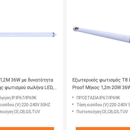
1,2M 36W με δυνατότητα
Εξωτερικός φωτισμός T8 L
ης φωτισμού σωλήνα LED,
Proof Μήκος 1,2m 20W 36
ικά LED πολλαπλών
Σταθερό Πρακτικό
όγηση IP:IP67/IP69K
ΠΡΟΣΤΑΣΙΑ:IP67/IP69K
ν
εισόδου (V):220-240V 50HZ
Τάση εισόδου (V):220-240V 
ποίηση:CE,CB,GS,TUV
Πιστοποίηση:CE,CB,GS,TUV