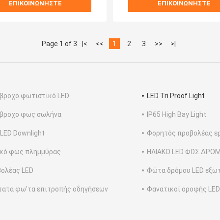
ΕΠΙΚΟΙΝΩΝΉΣΤΕ
ΕΠΙΚΟΙΝΩΝΉΣΤΕ
Page 1 of 3
|<
<<
1
2
3
>>
>|
βροχο φωτιστικό LED
LED Tri Proof Light
άβροχο φως σωλήνα
IP65 High Bay Light
 LED Downlight
Φορητός προβολέας ερ
κό φως πλημμύρας
ΗΛΙΑΚΟ LED ΦΩΣ ΔΡΟ
ολέας LED
Φώτα δρόμου LED εξω
ατα φω'τα επιτροπής οδηγήσεων
Φανατικοί οροφής LED