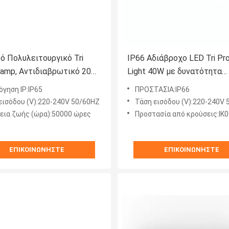
ό Πολυλειτουργικό Tri
IP66 Αδιάβροχο LED Tri Pr
Lamp, Αντιδιαβρωτικό 20W
Light 40W με δυνατότητα
tten
σύνδεσης για αποθήκη
όγηση IP:IP65
ΠΡΟΣΤΑΣΙΑ:IP66
εισόδου (V):220-240V 50/60HZ
Τάση εισόδου (V):220-240V
εια ζωής (ώρα):50000 ώρες
Προστασία από κρούσεις:ΙΚ0
ΕΠΙΚΟΙΝΩΝΉΣΤΕ
ΕΠΙΚΟΙΝΩΝΉΣΤΕ