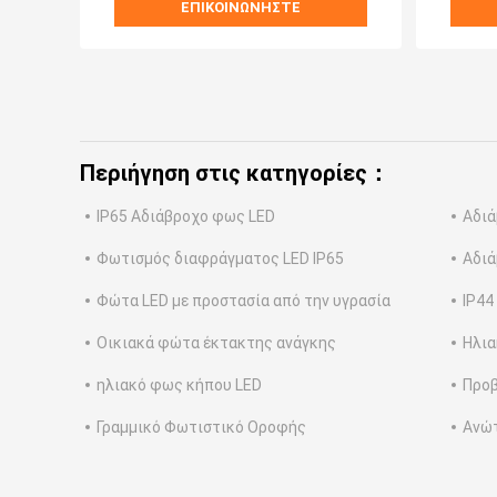
ΕΠΙΚΟΙΝΩΝΉΣΤΕ
Περιήγηση στις κατηγορίες：
IP65 Αδιάβροχο φως LED
Αδιά
Φωτισμός διαφράγματος LED IP65
Αδι
Φώτα LED με προστασία από την υγρασία
IP44
Οικιακά φώτα έκτακτης ανάγκης
Ηλια
ηλιακό φως κήπου LED
Προβ
Γραμμικό Φωτιστικό Οροφής
Ανώτ