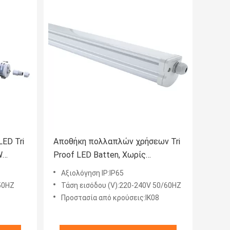
ED Tri
Αποθήκη πολλαπλών χρήσεων Tri
W
Proof LED Batten, Χωρίς
τρεμόπαιγμα γραμμικές ταινίες
Αξιολόγηση IP:IP65
φωτισμού LED
50HZ
Τάση εισόδου (V):220-240V 50/60HZ
Προστασία από κρούσεις:ΙΚ08