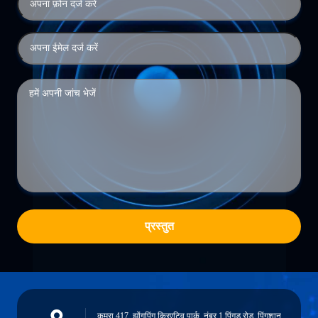
प्रस्तुत
कमरा 417, झोंगपिंग क्रिएटिव पार्क, नंबर 1 पिंगडु रोड, पिंगशान