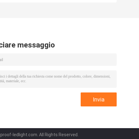
e
Quadrato Vetro
commerciale a
9w Pannello Down
LED a quadrato
l
Light
ridotto
o
ciare messaggio
roof-ledlight.com. All Rights Reserved.