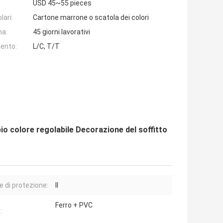
USD 45~55 pieces
lari:
Cartone marrone o scatola dei colori
na:
45 giorni lavorativi
ento:
L/C, T/T
io colore regolabile Decorazione del soffitto
e di protezione:
II
Ferro + PVC
: