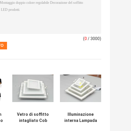
(
0
/ 3000)
n
Vetro di soffitto
Illuminazione
do
intagliato Cob
interna Lampada
ot
Rotondo
a vetro