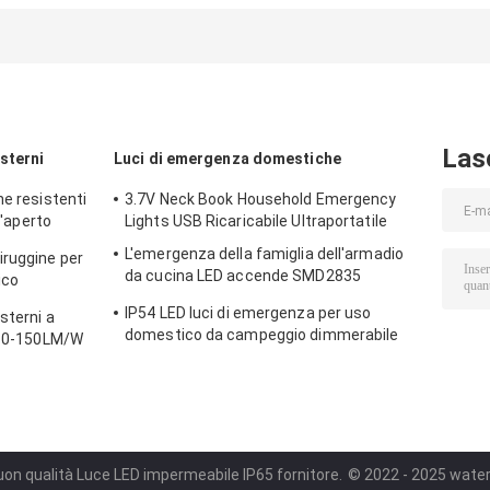
9w 18w 24w 36w
Light Direzion
Lampada a
del fascio
pannello led SMD
regolabile per i
montata
soffitto intern
incorporata
montato Insta
incassato
Las
sterni
Luci di emergenza domestiche
ne resistenti
3.7V Neck Book Household Emergency
l'aperto
Lights USB Ricaricabile Ultraportatile
 pubblica
L'emergenza della famiglia dell'armadio
iruggine per
da cucina LED accende SMD2835
ico
anticorrosivo
IP54 LED luci di emergenza per uso
sterni a
domestico da campeggio dimmerabile
 130-150LM/W
portatile 6500K
uon qualità Luce LED impermeabile IP65 fornitore.
© 2022 - 2025 waterp