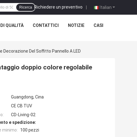
Richiedere un preventivo
|
Italian
Ricerca
DI QUALITÀ
CONTATTICI
NOTIZIE
CASI
le Decorazione Del Soffitto Pannello A LED
ntaggio doppio colore regolabile
Guangdong, Cina
CE CB TUV
o:
CD-Living-02
nto e spedizione:
e minimo:
100 pezzi