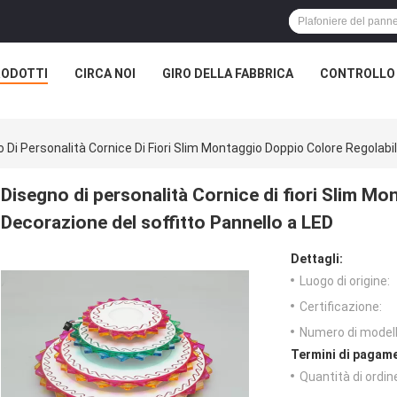
RODOTTI
CIRCA NOI
GIRO DELLA FABBRICA
CONTROLLO 
 Di Personalità Cornice Di Fiori Slim Montaggio Doppio Colore Regolabi
Disegno di personalità Cornice di fiori Slim Mo
Decorazione del soffitto Pannello a LED
Dettagli:
Luogo di origine:
Certificazione:
Numero di modell
Termini di pagame
Quantità di ordin