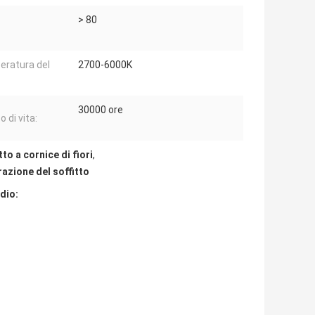
> 80
ratura del
2700-6000K
:
30000 ore
 di vita:
to a cornice di fiori
,
razione del soffitto
udio: