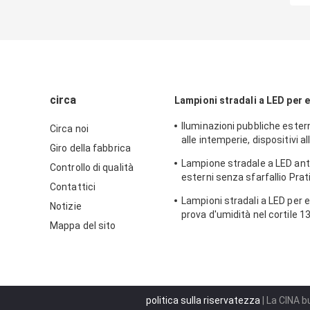
circa
Lampioni stradali a LED per e
Iluminazioni pubbliche ester
Circa noi
alle intemperie, dispositivi al
Giro della fabbrica
antiruggine dell'iluminazione
Lampione stradale a LED ant
Controllo di qualità
esterni senza sfarfallio Prat
Contattici
multiscena
Lampioni stradali a LED per e
Notizie
prova d'umidità nel cortile
Mappa del sito
politica sulla riservatezza
| La CINA b