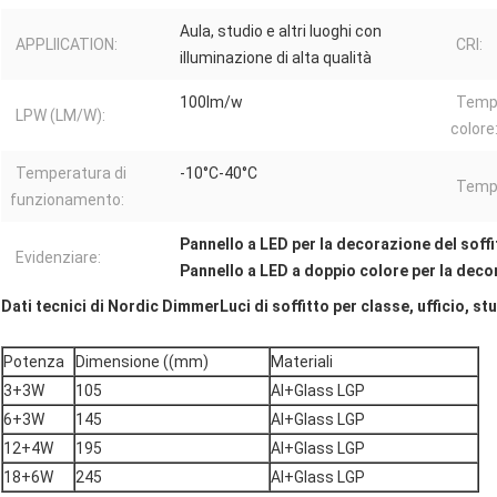
Aula, studio e altri luoghi con
APPLIICATION:
CRI:
illuminazione di alta qualità
100lm/w
Tempe
LPW (LM/W):
colore
Temperatura di
-10°C-40°C
Tempo
funzionamento:
Pannello a LED per la decorazione del soffit
Evidenziare:
Pannello a LED a doppio colore per la deco
Dati tecnici di Nordic
Dimmer
Luci di soffitto per classe, ufficio, st
Potenza
Dimensione ((mm)
Materiali
3+3W
105
Al+Glass LGP
6+3W
145
Al+Glass LGP
12+4W
195
Al+Glass LGP
18+6W
245
Al+Glass LGP