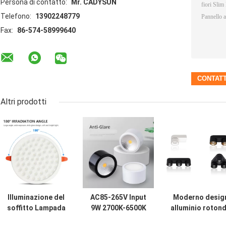
Persona di contatto:
Mr. CADYSUN
Telefono:
13902248779
Fax:
86-574-58999640
Altri prodotti
Illuminazione del
AC85-265V Input
Moderno desig
soffitto Lampada
9W 2700K-6500K
alluminio roton
a pannello sottile
Opzionale
cilindro LED Sp