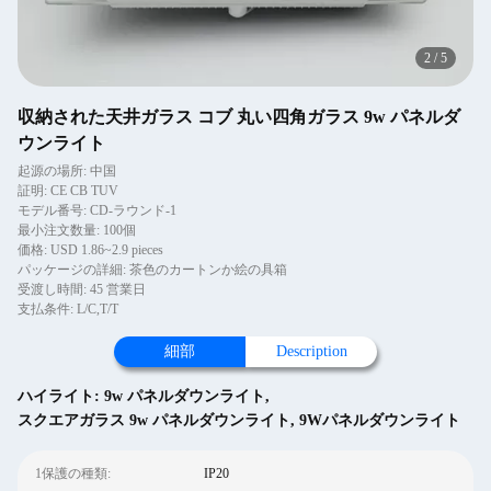
2
/
5
収納された天井ガラス コブ 丸い四角ガラス 9w パネルダ
ウンライト
起源の場所: 中国
証明: CE CB TUV
モデル番号: CD-ラウンド-1
最小注文数量: 100個
価格: USD 1.86~2.9 pieces
パッケージの詳細: 茶色のカートンか絵の具箱
受渡し時間: 45 営業日
支払条件: L/C,T/T
細部
Description
ハイライト:
9w パネルダウンライト
,
スクエアガラス 9w パネルダウンライト
,
9Wパネルダウンライト
1保護の種類:
IP20