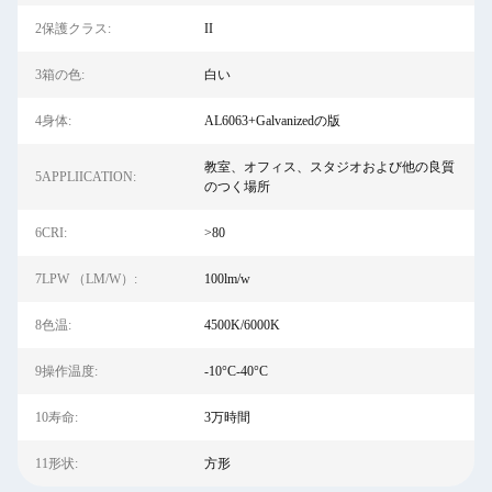
2保護クラス:
II
3箱の色:
白い
4身体:
AL6063+Galvanizedの版
教室、オフィス、スタジオおよび他の良質
5APPLIICATION:
のつく場所
6CRI:
>80
7LPW （LM/W）:
100lm/w
8色温:
4500K/6000K
9操作温度:
-10°C-40°C
10寿命:
3万時間
11形状:
方形