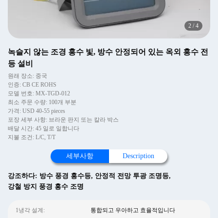
2
/
4
녹슬지 않는 조경 홍수 빛, 방수 안정되어 있는 옥외 홍수 전
등 설비
원래 장소: 중국
인증: CB CE ROHS
모델 번호: MX-TGD-012
최소 주문 수량: 100개 부분
가격: USD 40-55 pieces
포장 세부 사항: 브라운 판지 또는 칼라 박스
배달 시간: 45 일로 일합니다
지불 조건: L/C, T/T
세부사항
Description
강조하다:
방수 풍경 홍수등
,
안정적 전망 투광 조명등
,
강철 방지 풍경 홍수 조명
1냉각 설계:
통합되고 우아하고 효율적입니다