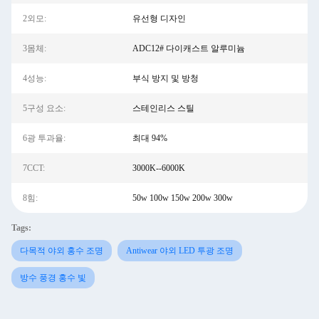
2외모:
유선형 디자인
3몸체:
ADC12# 다이캐스트 알루미늄
4성능:
부식 방지 및 방청
5구성 요소:
스테인리스 스틸
6광 투과율:
최대 94%
7CCT:
3000K--6000K
8힘:
50w 100w 150w 200w 300w
Tags:
다목적 야외 홍수 조명
Antiwear 야외 LED 투광 조명
방수 풍경 홍수 빛