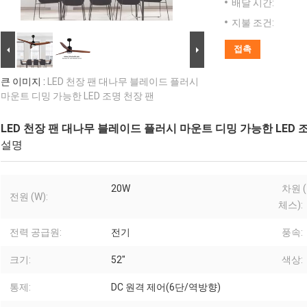
배달 시간:
지불 조건:
접촉
큰 이미지 :
LED 천장 팬 대나무 블레이드 플러시
마운트 디밍 가능한 LED 조명 천장 팬
LED 천장 팬 대나무 블레이드 플러시 마운트 디밍 가능한 LED 
설명
20W
차원 (
전원 (W):
체스):
전력 공급원:
전기
풍속:
크기:
52"
색상:
통제:
DC 원격 제어(6단/역방향)