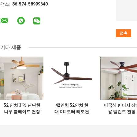
팩스:
86-574-58999640
기타 제품
52 인치 3 잎 단단한
42인치 52인치 현
미국식 빈티지 장
나무 블레이드 천장
대 DC 모터 리모컨
용 밸런트 천장
팬 장식 현대 고급
220v 윙링 전력 
주문 LED 천장 팬
장 밸런트 밸런트 
램프
런트