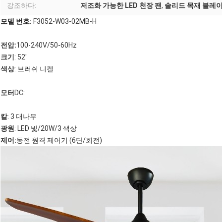
강조하다:
저조화 가능한 LED 천장 팬
,
솔리드 목재 블레이드
모델 번호:
F3052-W03-02MB-H
전압:
100-240V/50-60Hz
크기
: 52'
색상
: 브러쉬 니켈
모터
DC:
칼
: 3 대나무
광원
: LED 빛/20W/3 색상
제어:
동전 원격 제어기 (6단/회전)