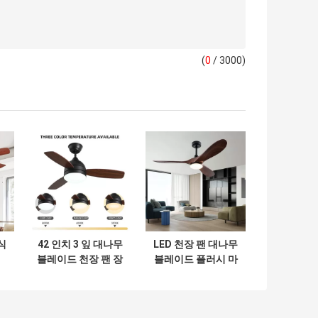
(
0
/ 3000)
식
42 인치 3 잎 대나무
LED 천장 팬 대나무
블레이드 천장 팬 장
블레이드 플러시 마
천
식 현대 고급 지원
운트 디밍 가능한
밸
주문 LED 천장 팬
LED 조명 천장 팬
등등