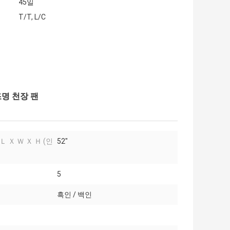
45일
T/T, L/C
조명 천장 팬
Ｌ Ｘ Ｗ Ｘ Ｈ (인
52"
5
흑인 / 백인