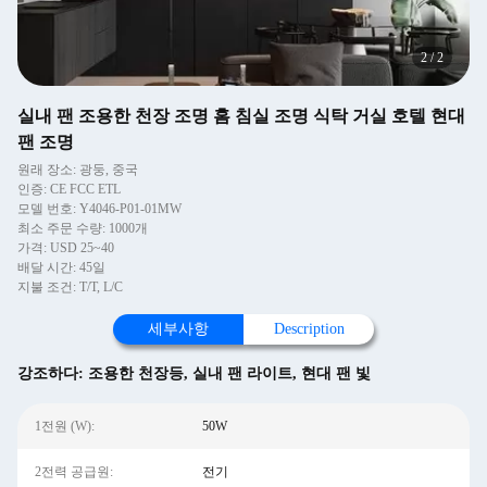
2
/
2
실내 팬 조용한 천장 조명 홈 침실 조명 식탁 거실 호텔 현대
팬 조명
원래 장소: 광둥, 중국
인증: CE FCC ETL
모델 번호: Y4046-P01-01MW
최소 주문 수량: 1000개
가격: USD 25~40
배달 시간: 45일
지불 조건: T/T, L/C
세부사항
Description
강조하다:
조용한 천장등
,
실내 팬 라이트
,
현대 팬 빛
1전원 (W):
50W
2전력 공급원:
전기