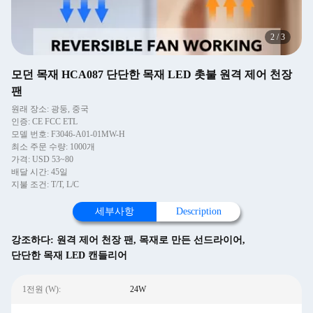
2
/
3
모던 목재 HCA087 단단한 목재 LED 촛불 원격 제어 천장
팬
원래 장소: 광둥, 중국
인증: CE FCC ETL
모델 번호: F3046-A01-01MW-H
최소 주문 수량: 1000개
가격: USD 53~80
배달 시간: 45일
지불 조건: T/T, L/C
세부사항
Description
강조하다:
원격 제어 천장 팬
,
목재로 만든 선드라이어
,
단단한 목재 LED 캔들리어
1전원 (W):
24W