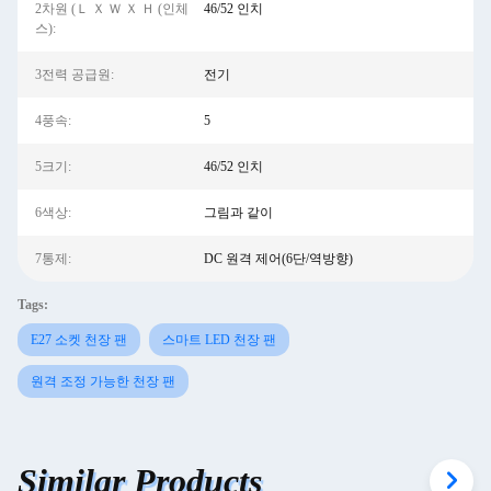
2차원 (Ｌ Ｘ Ｗ Ｘ Ｈ (인체
46/52 인치
스):
3전력 공급원:
전기
4풍속:
5
5크기:
46/52 인치
6색상:
그림과 같이
7통제:
DC 원격 제어(6단/역방향)
Tags:
E27 소켓 천장 팬
스마트 LED 천장 팬
원격 조정 가능한 천장 팬
Similar Products