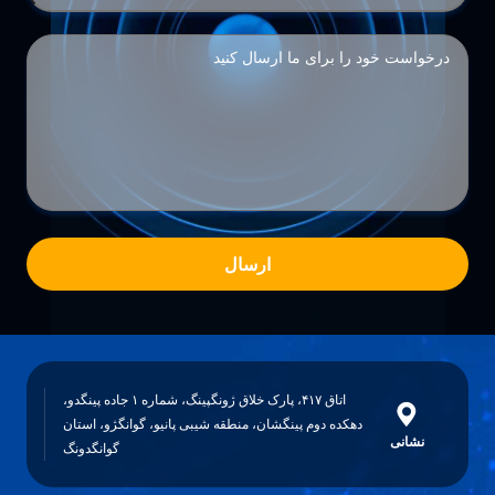
ارسال
اتاق ۴۱۷، پارک خلاق ژونگپینگ، شماره ۱ جاده پینگدو،
دهکده دوم پینگشان، منطقه شیبی پانیو، گوانگژو، استان
نشانی
گوانگدونگ