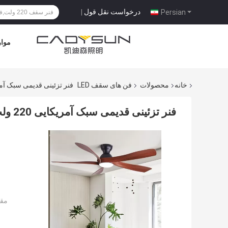
درخواست نقل قول
|
Persian
موار
خانه
محصولات
فن های سقف LED
فنر تزئینی قدیمی سبک آمریکایی 220 ولت فن
فنر تزئینی قدیمی سبک آمریکایی 220 ولت فنر سقف با نور
مقد