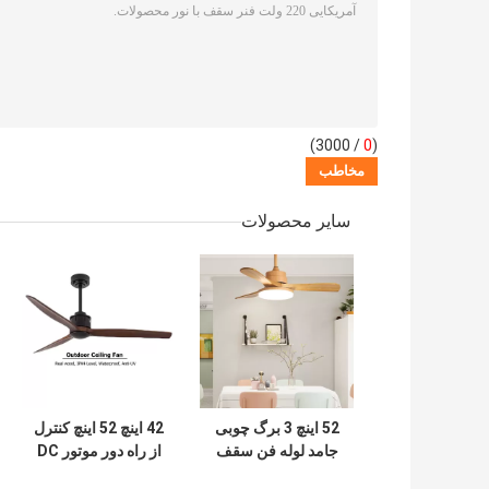
/ 3000)
0
(
سایر محصولات
52 اینچ 3 برگ چوبی
42 اینچ 52 اینچ کنترل
جامد لوله فن سقف
از راه دور موتور DC
تزئینی مدرن لوکس
مدرن چوب جامد تیغه