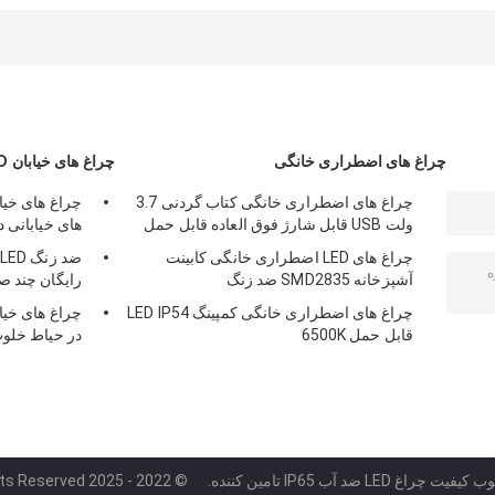
لوکس پشتیبانی از
قابل تنظیم
قابل تنظیم
سفارشی فن سقف
LED با چراغ
چراغ های اضطراری خانگی
چراغ های خیابان LED در فضای باز
چراغ های اضطراری خانگی کتاب گردنی 3.7
چراغ های خیا
ولت USB قابل شارژ فوق العاده قابل حمل
های خیابانی 
چراغ های LED اضطراری خانگی کابینت
آشپزخانه SMD2835 ضد زنگ
رایگان چند ص
چراغ های اضطراری خانگی کمپینگ LED IP54
قابل حمل 6500K
در حیاط خلوت 130-LM/W
چراغ LED ضد آب IP65 تامین کننده.
© 2022 - 2025 waterproof-ledlight.com. All Rights Reserved.