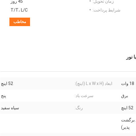
زمان تحویل:
45 روز
شرایط پرداخت:
T/T، L/C
مخاطب
18 وات
ابعاد (L x W x H (اینچ):
52 اینچ
برق
سرعت باد:
پنج
52 اینچ
رنگ:
سیاه سفید
DC  سرعته / برگشت
پذیر)