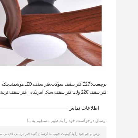
برچسب:
E27 فنر سقف سوکت,فنر سقف LED هوشمند,پنکه سقف قابل تنظیم از راه دور
فنر سقف 220 ولت,فنر سقف سبک آمریکایی,فنر سقف تزئینی قدیمی
اطلاعات تماس
ارسال درخواست خود را به طور مستقیم به ما