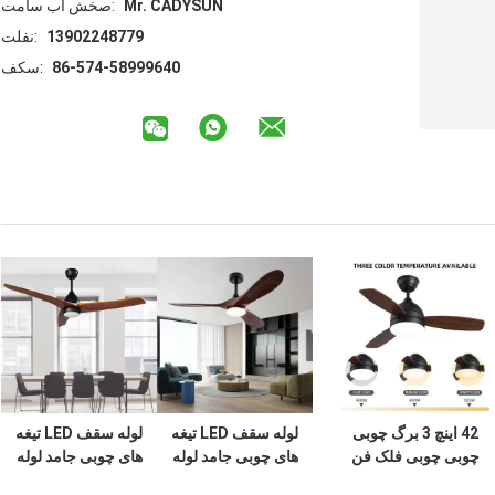
Mr. CADYSUN
تماس با شخص:
13902248779
تلفن:
86-574-58999640
فکس:
42 اینچ 3 برگ چوبی
لوله سقف LED تیغه
لوله سقف LED تیغه
چوبی چوبی فلک فن
های چوبی جامد لوله
های چوبی جامد لوله
سقف تزئینی مدرن
سقف چراغ LED
سقف چراغ LED