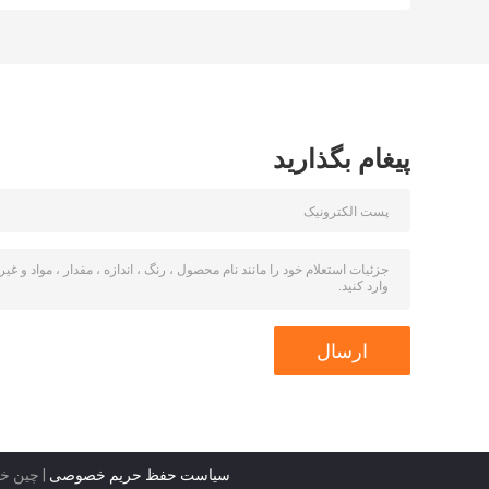
سفارشی فن سقف
چراغ سقف LED
LED با چراغ
پیغام بگذارید
سیاست حفظ حریم خصوصی
| چین خوب کیفیت 