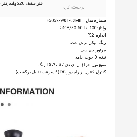
فنر سقف 220 ولت,فنر سقف سبک آمریکایی,فنر سقف تزئینی قدیمی
برجسته کردن:
شماره مدل:
F5052-W01-02MB
ولتاژ:
100-240V/50-60Hz
اندازه
: 52'
رنگ
: نیکل برش شده
موتور
: دي سي
تیغه
: 3 چوب جامد
منبع نور
: چراغ ال ای دی / 18W / 3 رنگ
کنترل:
کنترل از راه دور DC (6 سرعت/قابل برگشت)