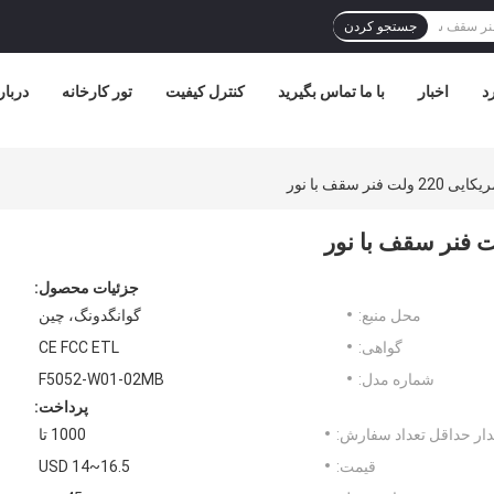
جستجو کردن
د
اخبار
با ما تماس بگیرید
کنترل کیفیت
تور کارخانه
دربار
ر سقف با نور
جزئیات محصول:
محل منبع:
گوانگدونگ، چین
گواهی:
CE FCC ETL
شماره مدل:
F5052-W01-02MB
پرداخت:
ار حداقل تعداد سفارش:
1000 تا
قیمت:
USD 14~16.5