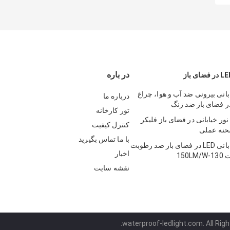
در باره
بانی بیرونی ضد آب و هوا، چراغ
درباره ما
در فضای باز ضد زنگ
تور کارخانه
ضد زنگ LED نور خیابانی در فضای باز فلیکر
کنترل کیفیت
حنه عملی
با ما تماس بگیرید
چراغ های خیابانی LED در فضای باز ضد رطوبت
اخبار
150
نقشه سایت