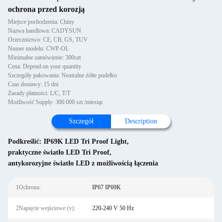
ochrona przed korozją
Miejsce pochodzenia: Chiny
Nazwa handlowa: CADYSUN
Orzecznictwo: CE, CB, GS, TUV
Numer modelu: CWP-OL
Minimalne zamówienie: 300szt
Cena: Depend on your quantity
Szczegóły pakowania: Neutralne żółte pudełko
Czas dostawy: 15 dni
Zasady płatności: L/C, T/T
Możliwość Supply: 300 000 szt./miesiąc
Szczegół
Description
Podkreślić:
IP69K LED Tri Proof Light
,
praktyczne światło LED Tri Proof
,
antykorozyjne światło LED z możliwością łączenia
1Ochrona:
IP67 IP69K
2Napięcie wejściowe (v):
220-240 V 50 Hz