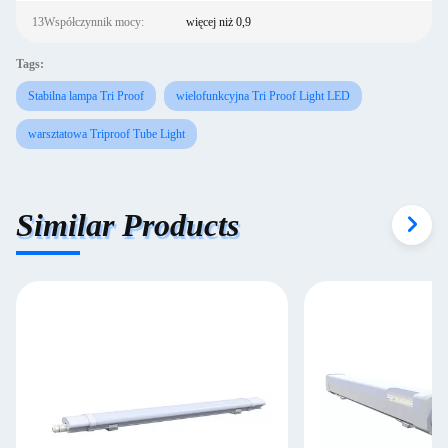
13Współczynnik mocy:
więcej niż 0,9
Tags:
Stabilna lampa Tri Proof
wielofunkcyjna Tri Proof Light LED
warsztatowa Triproof Tube Light
Similar Products