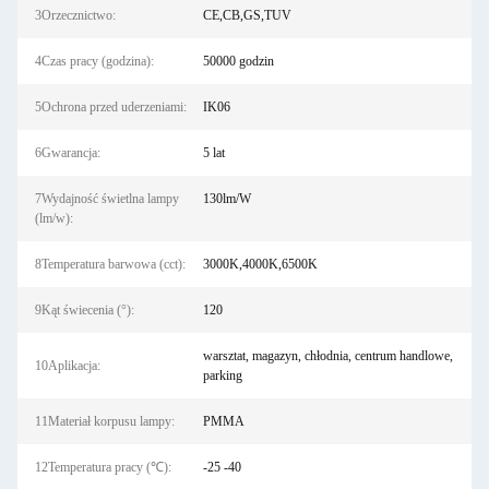
3Orzecznictwo:
CE,CB,GS,TUV
4Czas pracy (godzina):
50000 godzin
5Ochrona przed uderzeniami:
IK06
6Gwarancja:
5 lat
7Wydajność świetlna lampy
130lm/W
(lm/w):
8Temperatura barwowa (cct):
3000K,4000K,6500K
9Kąt świecenia (°):
120
warsztat, magazyn, chłodnia, centrum handlowe,
10Aplikacja:
parking
11Materiał korpusu lampy:
PMMA
12Temperatura pracy (℃):
-25 -40