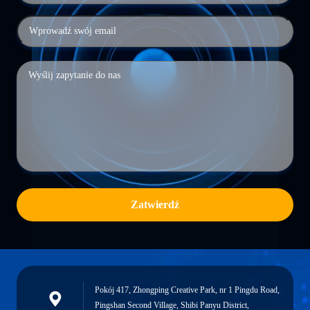
Zatwierdź
Pokój 417, Zhongping Creative Park, nr 1 Pingdu Road,
Pingshan Second Village, Shibi Panyu District,