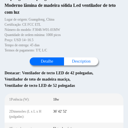
Moderno lâmina de madeira sólida Led ventilador de teto
com luz
Lugar de origem: Guangdong, China
Certificação: CE FCC ETL
Número do modelo: F3048-W01-01MW
Quantidade de ordem mínima: 1000 picos
Preço: USD 14~16.5
Tempo de entrega: 45 dias
Termos de pagamento: T/T, L/C
Detalhe
Description
Destacar:
Ventilador de tecto LED de 42 polegadas
,
Ventilador de teto de madeira maciça
,
Ventilador de tecto LED de 52 polegadas
1Potência (W):
18w
2Dimensões (L x L x H
36' 42' 52'
(pulgadas):