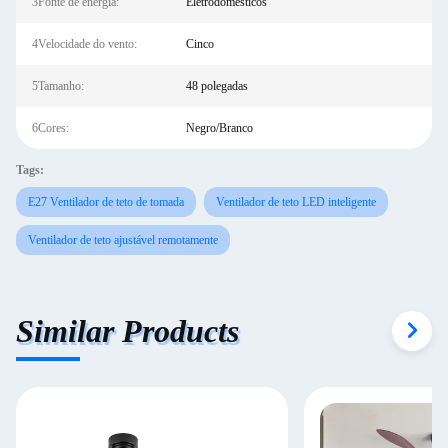
3Fonte de energia:
Eletrodomésticos
4Velocidade do vento:
Cinco
5Tamanho:
48 polegadas
6Cores:
Negro/Branco
Tags:
E27 Ventilador de teto de tomada
Ventilador de teto LED inteligente
Ventilador de teto ajustável remotamente
Similar Products