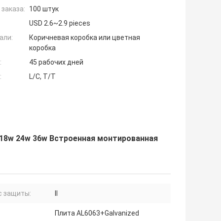
заказа:
100 штук
USD 2.6~2.9 pieces
али:
Коричневая коробка или цветная
коробка
:
45 рабочих дней
:
L/C, T/T
18w 24w 36w Встроенная монтированная
с защиты:
II
Плита AL6063+Galvanized