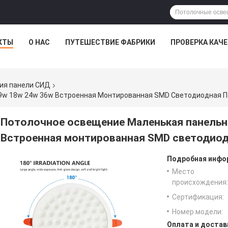
КТЫ
О НАС
ПУТЕШЕСТВИЕ ФАБРИКИ
ПРОВЕРКА КАЧ
ия панели СИД
9w 18w 24w 36w Встроенная Монтированная SMD Светодиодная 
Потолочное освещение Маленькая панельн
Встроенная монтированная SMD светодиод
Подробная инфор
Место
происхождения:
Сертификация:
Номер модели:
Оплата и достав