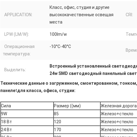
Класс, офис, студия и другие
APPLIICATION:
высококачественные освещая
CRI:
места
LPW (LM/W):
100lm/w
Темп
Операционная
-10°C-40°C
Врем
температура:
Встроенный установленный светодиод
Выделить:
24w SMD светодиодный панельный свет
Технические данные о загруженном, смонтированном, тонком
панеле
t
для класса, офиса, студии:
Сила
Размер ((мм)
Железная дорога
9W
85
Железо+стекло
18 Вт
120
Железо+стекло
24 Вт
170
Железо+стекло