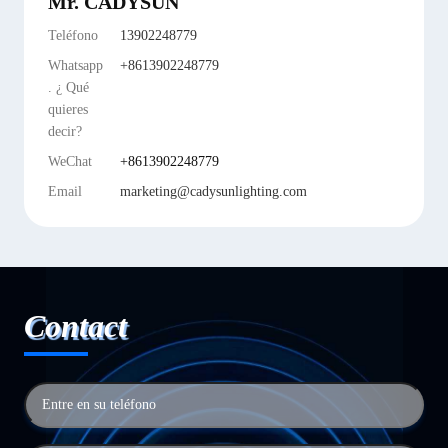
Mr. CADYSUN
Teléfono
13902248779
Whatsapp
+8613902248779
. ¿ Qué
quieres
decir?
WeChat
+8613902248779
Email
marketing@cadysunlighting.com
Contact