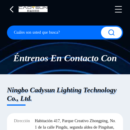
Éntrenos En Contacto Con
Ningbo Cadysun Lighting Technology
Co., Ltd.
Dirección
Habitación 417, Parque Creativo Zhongping, No.
1 de la calle Pingdu, segunda aldea de Pingshan,