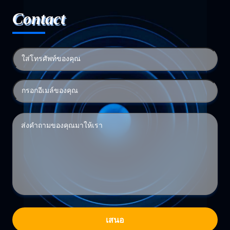
ทรีโมทรีโมทรีโมทรีโมทรีโมทรีโมทรีโม
Contact
ทรีโมทรีโมทรีโมทรีโมทรีโมทรีโมทรีโม
ทรีโม
เสนอ