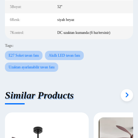
5Boyut:
52''
6Renk:
siyah beyaz
7Kontrol:
DC uzaktan kumanda (6 hız/tersinir)
Tags:
E27 Soket tavan fanı
Akıllı LED tavan fanı
Uzaktan ayarlanabilir tavan fanı
Similar Products