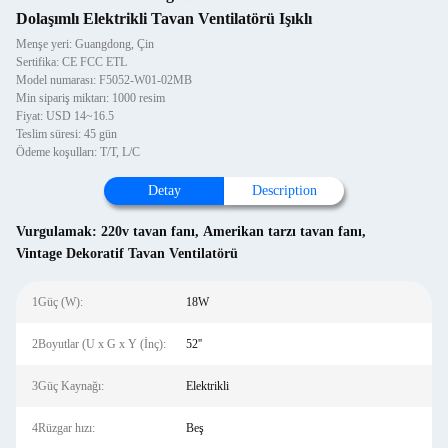
Dolaşımlı Elektrikli Tavan Ventilatörü Işıklı
Menşe yeri: Guangdong, Çin
Sertifika: CE FCC ETL
Model numarası: F5052-W01-02MB
Min sipariş miktarı: 1000 resim
Fiyat: USD 14~16.5
Teslim süresi: 45 gün
Ödeme koşulları: T/T, L/C
Detay
Description
Vurgulamak:
220v tavan fanı
,
Amerikan tarzı tavan fanı
,
Vintage Dekoratif Tavan Ventilatörü
1Güç (W):
18W
2Boyutlar (U x G x Y (İnç):
52''
3Güç Kaynağı:
Elektrikli
4Rüzgar hızı:
Beş