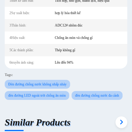
1thiết kế làm mát:
Tích hợp, nhỏ gọn, thanh lịch, hiệu quả
2Sự xuất hiện:
hợp lý hóa thiết kế
3Thân hình:
ADC12# nhôm đúc
4Hiệu suất:
Chống ăn mòn và chống gỉ
5Các thành phần:
Thép không gỉ
6truyền ánh sáng:
Lên đến 94%
Tags:
Đèn đường chống nước không nhấp nháy
đèn đường LED ngoài trời chống ăn mòn
đèn đường chống nước đa cảnh
Similar Products