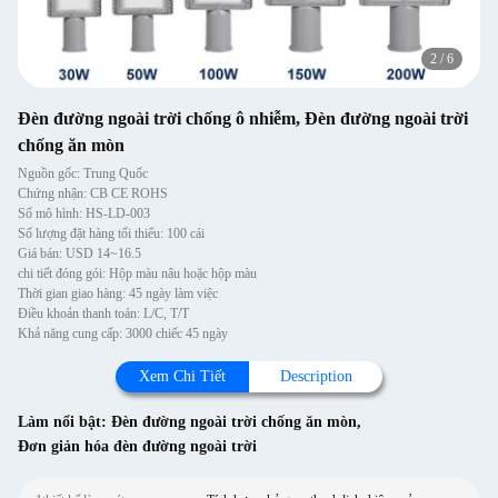
2
/
6
Đèn đường ngoài trời chống ô nhiễm, Đèn đường ngoài trời
chống ăn mòn
Nguồn gốc: Trung Quốc
Chứng nhận: CB CE ROHS
Số mô hình: HS-LD-003
Số lượng đặt hàng tối thiểu: 100 cái
Giá bán: USD 14~16.5
chi tiết đóng gói: Hộp màu nâu hoặc hộp màu
Thời gian giao hàng: 45 ngày làm việc
Điều khoản thanh toán: L/C, T/T
Khả năng cung cấp: 3000 chiếc 45 ngày
Xem Chi Tiết
Description
Làm nổi bật:
Đèn đường ngoài trời chống ăn mòn
,
Đơn giản hóa đèn đường ngoài trời