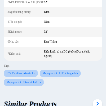
2Kích thước (L x W x H (Inch):
52''
3Nguồn năng lượng:
Điện
4Tốc độ gió:
Năm
5Kích thước:
52''
6Màu sắc:
Đen/ Trắng
Điều khiển từ xa DC (6 tốc độ/có thể đảo
7Kiểm soát:
ngược)
Tags:
E27 Ventilator trần ổ cắm
Máy quạt trần LED thông minh
Máy quạt trần điều chỉnh từ xa
Similar Products