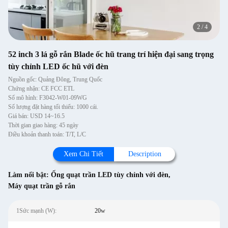
2
/
4
52 inch 3 lá gỗ rắn Blade ốc hũ trang trí hiện đại sang trọng
tùy chỉnh LED ốc hũ với đèn
Nguồn gốc: Quảng Đông, Trung Quốc
Chứng nhận: CE FCC ETL
Số mô hình: F3042-W01-09WG
Số lượng đặt hàng tối thiểu: 1000 cái.
Giá bán: USD 14~16.5
Thời gian giao hàng: 45 ngày
Điều khoản thanh toán: T/T, L/C
Xem Chi Tiết
Description
Làm nổi bật:
Ống quạt trần LED tùy chỉnh với đèn
,
Máy quạt trần gỗ rắn
1Sức mạnh (W):
20w