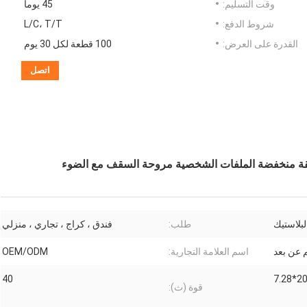
وقت التسليم:
45 يوما
شروط الدفع:
L/C، T/T
القدرة على العرض:
100 قطعة لكل 30 يوم
اتصل
قة منخفضة الملفات الشخصية مروحة السقف مع الضوء
لبلاستيك
طلب:
فندق ، كراج ، تجاري ، منزلي
 عن بعد
اسم العلامة التجارية:
OEM/ODM
40
قوة (ث):