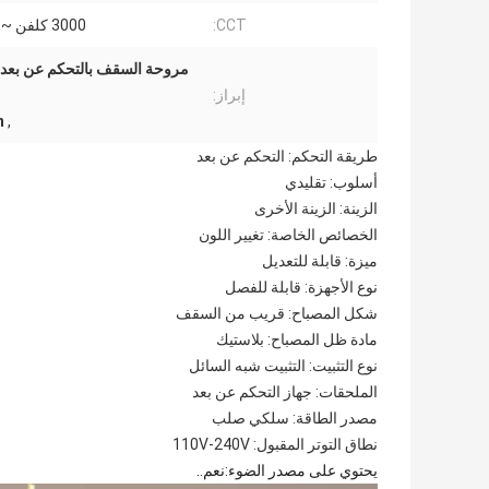
CCT:
3000 كلفن ~ 6500 ك
مروحة السقف بالتحكم عن بعد 
إبراز:
n
,
طريقة التحكم: التحكم عن بعد
أسلوب: تقليدي
الزينة: الزينة الأخرى
الخصائص الخاصة: تغيير اللون
ميزة: قابلة للتعديل
نوع الأجهزة: قابلة للفصل
شكل المصباح: قريب من السقف
مادة ظل المصباح: بلاستيك
نوع التثبيت: التثبيت شبه السائل
الملحقات: جهاز التحكم عن بعد
مصدر الطاقة: سلكي صلب
نطاق التوتر المقبول: 110V-240V
يحتوي على مصدر الضوء
:
نعم..