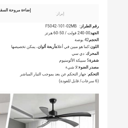
إضاءة مروحة السقف الحديثة,ضوء م
إبراز:
رقم الطراز:
F5042-101-02MB
الجهد
00-240 فولت / 50-60 هرتز
الحجم
42 بوصة
اللون:
كما هو مبين في أعلاه
أربعة ألوان
، يمكن تخصيصها
المحرك
: دي سي
شفرة
5 سبيكة الألومنيوم
مصدر الضوء:
لا شيء
التحكم
: جهاز التحكم عن بعد بموجب التيار المباشر
(6 سرعات/ قابل للعودة)