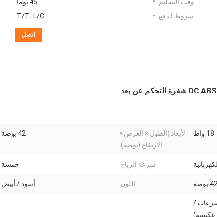
وقت التسليم:
45 يوما
شروط الدفع:
T/T، L/C
اتصل
18 واط
الأبعاد (الطول × العرض ×
42 بوصة
الارتفاع (بوصة):
لكهربائية
سرعة الرياح:
خمسة
4 بوصة
اللون:
أسود / أبيض
التحكم عن بعد DC (6 سرعات /
عكسية)