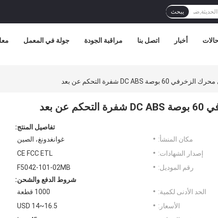
يبحث
الات
أخبار
اتصل بنا
مراقبة الجودة
جولة في المعمل
معل
صة DC ABS شفرة التحكم عن بعد
ن بعد
تفاصيل المنتج:
مكان المنشأ:
غوانغدونغ، الصين
إصدار الشهادات:
CE FCC ETL
رقم الموديل:
F5042-101-02MB
شروط الدفع والشحن:
الحد الأدنى لكمية:
1000 قطعة
الأسعار:
USD 14~16.5