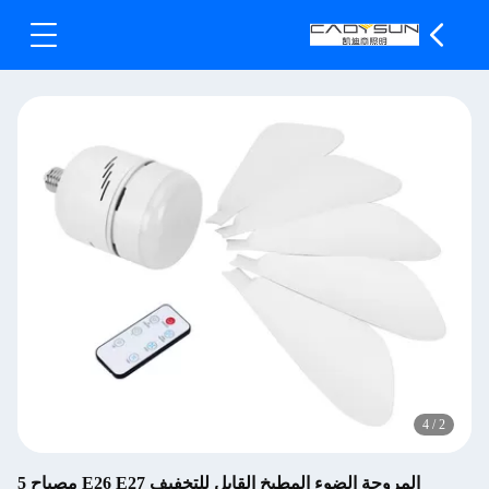
4
/
2
المروحة الضوء المطبخ القابل للتخفيف E26 E27 مصباح 5