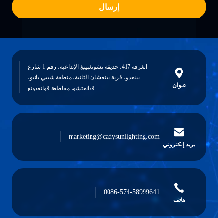
إرسال
الغرفة 417، حديقة تشونغبينغ الإبداعية، رقم 1 شارع
بينغدو، قرية بينغشان الثانية، منطقة شيبي بانيو،
عنوان
قوانغتشو، مقاطعة قوانغدونغ
marketing@cadysunlighting.com
بريد إلكتروني
0086-574-58999641
هاتف