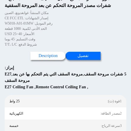
شفرات مصدر المروحة التحكم عن بعد المروحة السقفية
مكان المنشأ: غوانغدونغ، الصين
إصدار الشهادات: CE FCC ETL
رقم الموديل: W5018-A01-01MW
الحد الأدنى لكمية: 1000 قطعة
الأسعار: USD 25~40
وقت التسليم: 45 يوما
شروط الدفع: T/T، L/C
تفصيل
Description
إبراز:
5 شفرات مروحة السقف,مروحة السقف التي يتم التحكم بها عن بعد,E27
مروحة السقف
E27 Ceiling Fan
,
Remote Control Ceiling Fan
,
1قوة (ث):
25 واط
2مصدر الطاقة:
الكهربائية
3سرعة الرياح:
خمسة