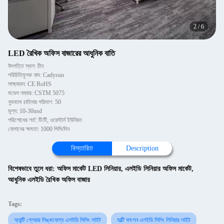
2
/
6
LED রৈখিক অফিস বাজারের আধুনিক বাতি
উৎপত্তি স্থল: চীন
পরিচিতিমুলক নাম: Cadysun
সাক্ষ্যদান: CE RoHS
মডেল নম্বার: CSTM 5075
ন্যূনতম চাহিদার পরিমাণ: 50
মূল্য: 10-30usd
পরিশোধের শর্ত: টি/টি, ওয়েস্টার্ন ইউনিয়ন
যোগানের ক্ষমতা: 1000 পিসি/দিন
বিস্তারিত
Description
বিশেষভাবে তুলে ধরা:
অফিস মার্কেট LED লিনিয়ার
,
এলইডি লিনিয়ার অফিস মার্কেট
,
আধুনিক এলইডি রৈখিক অফিস বাজার
Tags:
অ্যান্টি গ্লেয়ার লিঙ্কযোগ্য এলইডি সিলিং লাইট
মাল্টি ফাংশন এলইডি সিলিং লিনিয়ার লাইট