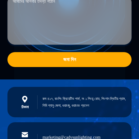
জমা দিন
রুম ৪১৭, ঝংপিং ক্রিয়েটিভ পার্ক, নং ১ পিংডু রোড, পিংশান দ্বিতীয় গ্রাম,
শিবি প্যানু জেলা, গুয়াংজু, গুয়াংডং প্রদেশ
ঠিকানা
marketing@cadysunlighting.com