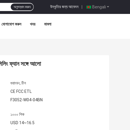
উদ্ধৃতির জন্য আবেদন
|
Bengali
অনুসন্ধান করুন
যোগাযোগ করুন
খবর
মামলা
লিং ফ্যান সঙ্গে আলো
গুয়াংডং, চীন
CE FCC ETL
F3052-W04-04BN
১০০০ পিক
USD 14~16.5