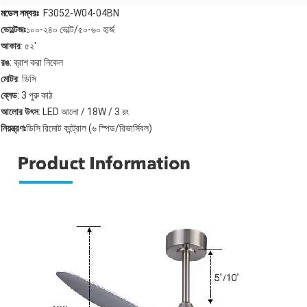
মডেল নম্বরঃ
F3052-W04-04BN
ভোল্টেজঃ
১০০-২৪০ ভোল্ট/৫০-৬০ হার্জ
আকার
: ৫২'
রঙ
: ব্রাশ করা নিকেল
মোটর
: ডিসি
ব্লেড
: 3 পুরু কাঠ
আলোর উৎস
: LED আলো / 18W / 3 রং
নিয়ন্ত্রণঃ
ডিসি রিমোট কন্ট্রোল (৬ স্পিড/রিভার্সিবল)