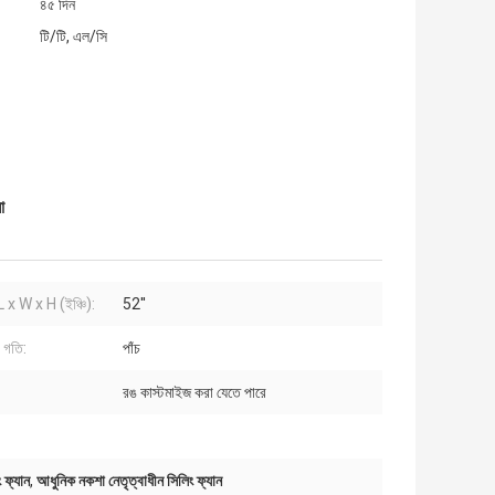
৪৫ দিন
টি/টি, এল/সি
ো
(L x W x H (ইঞ্চি):
52''
 গতি:
পাঁচ
রঙ কাস্টমাইজ করা যেতে পারে
 ফ্যান
,
আধুনিক নকশা নেতৃত্বাধীন সিলিং ফ্যান