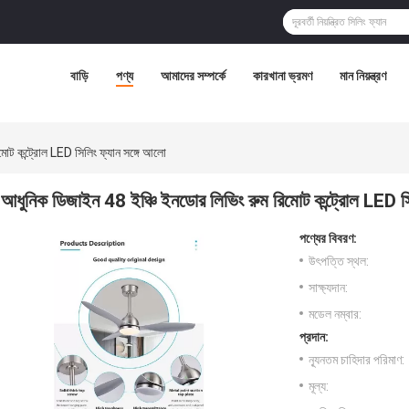
বাড়ি
পণ্য
আমাদের সম্পর্কে
কারখানা ভ্রমণ
মান নিয়ন্ত্রণ
োট কন্ট্রোল LED সিলিং ফ্যান সঙ্গে আলো
আধুনিক ডিজাইন 48 ইঞ্চি ইনডোর লিভিং রুম রিমোট কন্ট্রোল LED সি
পণ্যের বিবরণ:
উৎপত্তি স্থল:
সাক্ষ্যদান:
মডেল নম্বার:
প্রদান:
ন্যূনতম চাহিদার পরিমাণ:
মূল্য: