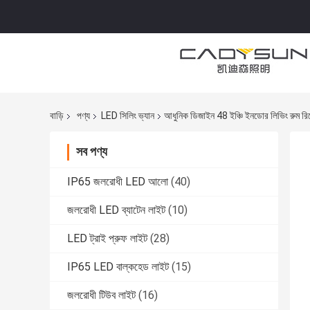
বাড়ি
পণ্য
LED সিলিং ভ্যান
আধুনিক ডিজাইন 48 ইঞ্চি ইনডোর লিভিং রুম রিম
সব পণ্য
IP65 জলরোধী LED আলো
(40)
জলরোধী LED ব্যাটেন লাইট
(10)
LED ট্রাই প্রুফ লাইট
(28)
IP65 LED বাল্কহেড লাইট
(15)
জলরোধী টিউব লাইট
(16)