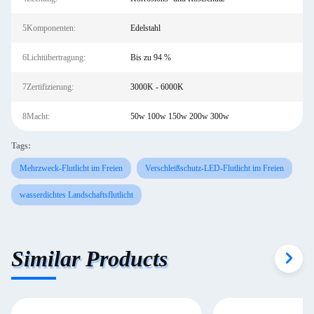
5Komponenten:
Edelstahl
6Lichtübertragung:
Bis zu 94 %
7Zertifizierung:
3000K - 6000K
8Macht:
50w 100w 150w 200w 300w
Tags:
Mehrzweck-Flutlicht im Freien
Verschleißschutz-LED-Flutlicht im Freien
wasserdichtes Landschaftsflutlicht
Similar Products