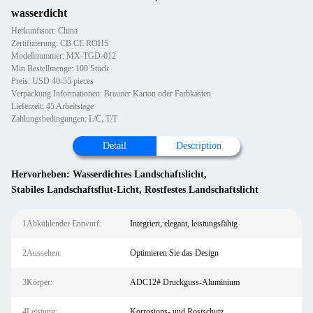
wasserdicht
Herkunftsort: China
Zertifizierung: CB CE ROHS
Modellnummer: MX-TGD-012
Min Bestellmenge: 100 Stück
Preis: USD 40-55 pieces
Verpackung Informationen: Brauner Karton oder Farbkasten
Lieferzeit: 45 Arbeitstage
Zahlungsbedingungen: L/C, T/T
Detail
Description
Hervorheben:
Wasserdichtes Landschaftslicht
,
Stabiles Landschaftsflut-Licht
,
Rostfestes Landschaftslicht
1Abkühlender Entwurf:
Integriert, elegant, leistungsfähig
2Aussehen:
Optimieren Sie das Design
3Körper:
ADC12# Druckguss-Aluminium
4Leistung:
Korrosions- und Rostschutz