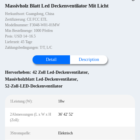
Massivholz Blatt Led Deckenventilator Mit Licht
Herkunftsort: Guangdong, China
Zertifizierung: CE FCC ETL
Modellnummer: F3048-W01-01MW
Min Bestellmenge: 1000 Pfeifen
Preis: USD 14~16.5
Lieferzeit: 45 Tage
Zahlungsbedingungen: T/T, L/C
Detail
Description
Hervorheben:
42 Zoll Led-Deckenventilator
,
Massivholzblatt Led-Deckenventilator
,
52-Zoll-LED-Deckenventilator
1Leistung (W):
18w
2Abmessungen (L x W x H
36' 42' 52'
(Zoll):
3Stromquelle:
Elektrisch