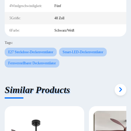
4Windgeschwindigkeit:
Fünf
5Größe:
48 Zoll
6Farbe:
Schwarz/Weiß
Tags:
E27 Steckdose-Deckenventilator
Smart-LED-Deckenventilator
Fernverstellbarer Deckenventilator
Similar Products