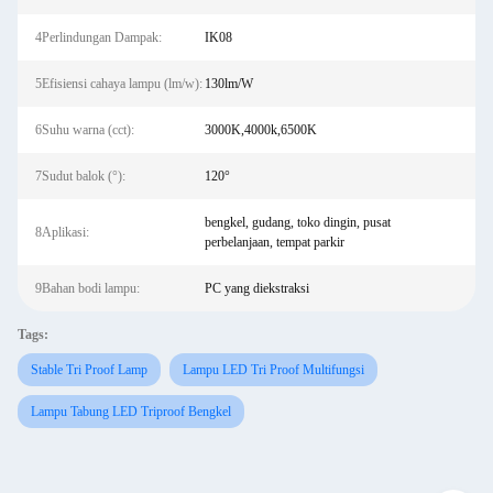
4Perlindungan Dampak:
IK08
5Efisiensi cahaya lampu (lm/w):
130lm/W
6Suhu warna (cct):
3000K,4000k,6500K
7Sudut balok (°):
120°
bengkel, gudang, toko dingin, pusat
8Aplikasi:
perbelanjaan, tempat parkir
9Bahan bodi lampu:
PC yang diekstraksi
Tags:
Stable Tri Proof Lamp
Lampu LED Tri Proof Multifungsi
Lampu Tabung LED Triproof Bengkel