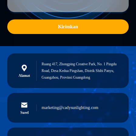
Kirimkan
Ruang 417, Zhongping Creative Park, No. 1 Pingdu
Road, Desa Kedua Pingshan, Distrik Shibi Panyu,
Alamat
Guangzhou, Provinsi Guangdong
marketing@cadysunlighting.com
Surel