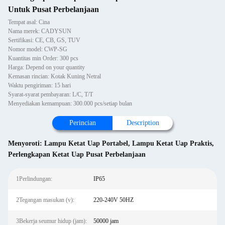
Untuk Pusat Perbelanjaan
Tempat asal: Cina
Nama merek: CADYSUN
Sertifikasi: CE, CB, GS, TUV
Nomor model: CWP-SG
Kuantitas min Order: 300 pcs
Harga: Depend on your quantity
Kemasan rincian: Kotak Kuning Netral
Waktu pengiriman: 15 hari
Syarat-syarat pembayaran: L/C, T/T
Menyediakan kemampuan: 300.000 pcs/setiap bulan
Perincian
Description
Menyoroti:
Lampu Ketat Uap Portabel
,
Lampu Ketat Uap Praktis
,
Perlengkapan Ketat Uap Pusat Perbelanjaan
1Perlindungan:
IP65
2Tegangan masukan (v):
220-240V 50HZ
3Bekerja seumur hidup (jam):
50000 jam