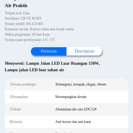
Air Praktis
Tempat asal: Cina
Sertifikasi: CB CE ROHS
Nomor model: HS-LD-002
Kemasan rincian: Karton coklat atau kotak warna
Waktu pengiriman: 45 hari kerja
Syarat-syarat pembayaran: L/C, T/T
Perincian
Description
Menyoroti:
Lampu Jalan LED Luar Ruangan 150W
,
Lampu jalan LED luar tahan air
1Desain pendingin:
Terintegrasi, kompak, elegan, efisien
2Penampilan:
Merampingkan desain
3Tubuh:
Aluminium die-cast ADC12#
4Kinerja:
Anti korosi dan anti karat