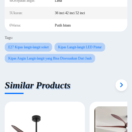
4Kecepatan angin:
Lima
5Ukuran:
36 inci 42 inci 52 inci
6Warna:
Putih hitam
Tags:
E27 Kipas langit-langit soket
Kipas Langit-langit LED Pintar
Kipas Angin Langit-langit yang Bisa Disesuaikan Dari Jauh
Similar Products