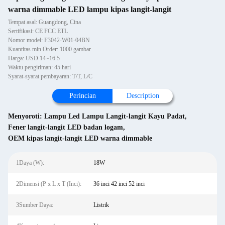
warna dimmable LED lampu kipas langit-langit
Tempat asal: Guangdong, Cina
Sertifikasi: CE FCC ETL
Nomor model: F3042-W01-04BN
Kuantitas min Order: 1000 gambar
Harga: USD 14~16.5
Waktu pengiriman: 45 hari
Syarat-syarat pembayaran: T/T, L/C
Perincian
Description
Menyoroti:
Lampu Led Lampu Langit-langit Kayu Padat
,
Fener langit-langit LED badan logam
,
OEM kipas langit-langit LED warna dimmable
1Daya (W):
18W
2Dimensi (P x L x T (Inci):
36 inci 42 inci 52 inci
3Sumber Daya:
Listrik