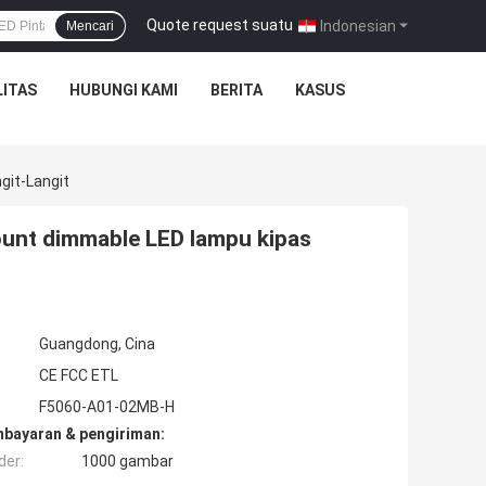
Quote request suatu
|
Indonesian
Mencari
ITAS
HUBUNGI KAMI
BERITA
KASUS
git-Langit
 mount dimmable LED lampu kipas
Guangdong, Cina
CE FCC ETL
F5060-A01-02MB-H
mbayaran & pengiriman:
der:
1000 gambar