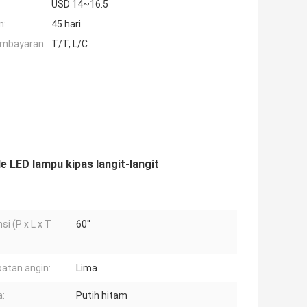
USD 14~16.5
n:
45 hari
embayaran:
T/T, L/C
le LED lampu kipas langit-langit
si (P x L x T
60''
atan angin:
Lima
:
Putih hitam