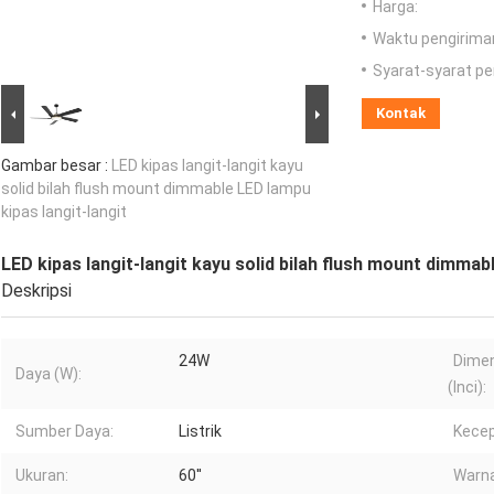
Harga:
Waktu pengirima
Syarat-syarat p
Kontak
Gambar besar :
LED kipas langit-langit kayu
solid bilah flush mount dimmable LED lampu
kipas langit-langit
LED kipas langit-langit kayu solid bilah flush mount dimmab
Deskripsi
24W
Dimen
Daya (W):
(Inci):
Sumber Daya:
Listrik
Kecep
Ukuran:
60''
Warna