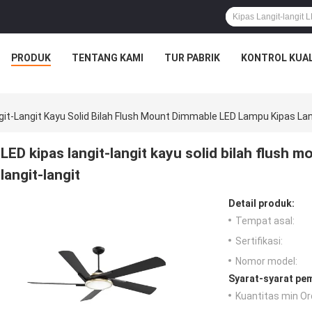
PRODUK
TENTANG KAMI
TUR PABRIK
KONTROL KUAL
git-Langit Kayu Solid Bilah Flush Mount Dimmable LED Lampu Kipas Lan
LED kipas langit-langit kayu solid bilah flush
langit-langit
Detail produk:
Tempat asal:
Sertifikasi:
Nomor model:
Syarat-syarat pe
Kuantitas min Or