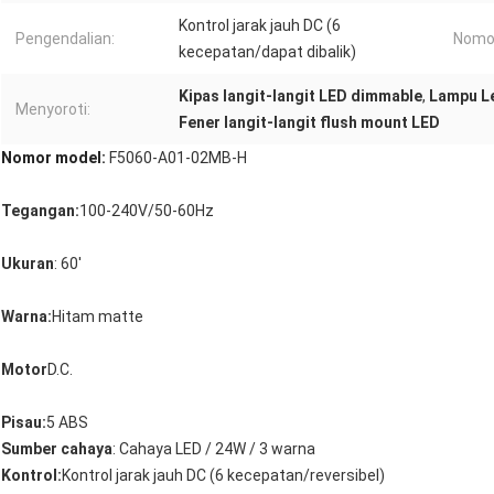
Kontrol jarak jauh DC (6
Pengendalian:
Nomor
kecepatan/dapat dibalik)
Kipas langit-langit LED dimmable
,
Lampu Le
Menyoroti:
Fener langit-langit flush mount LED
Nomor model:
F5060-A01-02MB-H
Tegangan:
100-240V/50-60Hz
Ukuran
: 60'
Warna:
Hitam matte
Motor
D.C.
Pisau:
5 ABS
Sumber cahaya
: Cahaya LED / 24W / 3 warna
Kontrol:
Kontrol jarak jauh DC (6 kecepatan/reversibel)