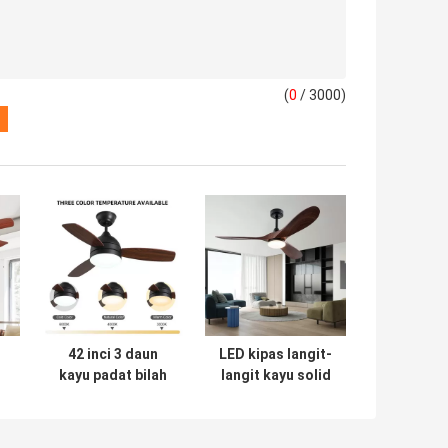
(
0
/ 3000)
42 inci 3 daun
LED kipas langit-
kayu padat bilah
langit kayu solid
-
fan langit-langit
bilah flush mount
dekoratif modern
dimmable LED
d
mewah
lampu kipas