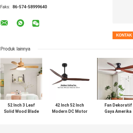
Faks:
86-574-58999640
Produk lainnya
52 Inch 3 Leaf
42 Inch 52 Inch
Fan Dekoratif
Solid Wood Blade
Modern DC Motor
Gaya Amerika
Ceiling Fan
Remote Control
Vintage Langit
Dekoratif Modern
Solid Wood Blade
langit 220v
Luxury Custom
Led Pendinginan
Winding Powere