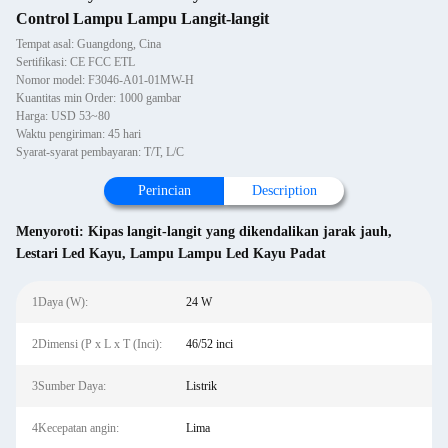
Control Lampu Lampu Langit-langit
Tempat asal: Guangdong, Cina
Sertifikasi: CE FCC ETL
Nomor model: F3046-A01-01MW-H
Kuantitas min Order: 1000 gambar
Harga: USD 53~80
Waktu pengiriman: 45 hari
Syarat-syarat pembayaran: T/T, L/C
Perincian
Description
Menyoroti:
Kipas langit-langit yang dikendalikan jarak jauh
,
Lestari Led Kayu
,
Lampu Lampu Led Kayu Padat
1Daya (W):
24 W
2Dimensi (P x L x T (Inci):
46/52 inci
3Sumber Daya:
Listrik
4Kecepatan angin:
Lima