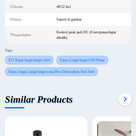
5Ukuran:
46/52 inci
6Warna:
Seperti di gambar
Kontrol jarak jauh DC (6 kecepatan/dapat
7Pengendalian:
dibalik)
Tags:
E27 Kipas langit-langit soket
Kipas Langit-langit LED Pintar
Kipas Angin Langit-langit yang Bisa Disesuaikan Dari Jauh
Similar Products