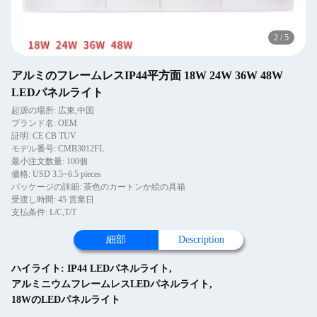
2
/
5
アルミのフレームレスIP44平方面 18W 24W 36W 48W
LEDパネルライト
起源の場所: 広東,中国
ブランド名: OEM
証明: CE CB TUV
モデル番号: CMB3012FL
最小注文数量: 100個
価格: USD 3.5~6.5 pieces
パッケージの詳細: 茶色のカートンか絵の具箱
受渡し時間: 45 営業日
支払条件: L/C,T/T
細部
Description
ハイライト:
IP44 LEDパネルライト
,
アルミニウムフレームレスLEDパネルライト
,
18WのLEDパネルライト