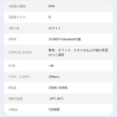
1保護の種類:
IP44
2保護クラス:
II
3箱の色:
ホワイト
4身体:
AL6063+Galvanizedの版
教室、オフィス、スタジオおよび他の良質
5APPLIICATION:
のつく場所
6CRI:
>80
7LPW （LM/W）:
100lm/w
8色温:
3500K~6500K
9操作温度:
-10°C-40°C
10寿命:
3万時間