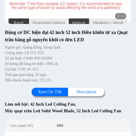
2
/
3
Động cơ DC hiện đại 42 inch 52 inch Điều khiển từ xa Quạt
trần bằng gỗ nguyên khối có đèn LED
Nguồn gốc: Quảng Đông, Trung Quốc
Chứng nhận: CE FCC ETL
Số mô hình: F3048-W01-01MW
Số lượng đặt hàng tối thiểu: 1000 cái.
Giá bán: USD 14~16.5
Thời gian giao hàng: 45 ngày
Điều khoản thanh toán: T/T, L/C
Xem Chi Tiết
Description
Làm nổi bật:
42 Inch Led Ceiling Fan
,
Máy quạt trần Led Solid Wood Blade
,
52 Inch Led Ceiling Fan
1Sức mạnh (W):
18W