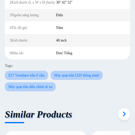
2Kích thước (L x W x H (Inch):
36'' 42'' 52''
3Nguồn năng lượng:
Điện
4Tốc độ gió:
Năm
5Kích thước:
48 inch
6Màu sắc:
Đen/ Trắng
Tags:
E27 Ventilator trần ổ cắm
Máy quạt trần LED thông minh
Máy quạt trần điều chỉnh từ xa
Similar Products