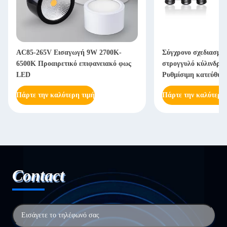
AC85-265V Εισαγωγή 9W 2700K-
Σύγχρονο σχεδιασμό 
6500K Προαιρετικό επιφανειακό φως
στρογγυλό κύλινδρο
LED
Ρυθμίσιμη κατεύθυνσ
εσωτερική οροφή Mo
Πάρτε την καλύτερη τιμή
Πάρτε την καλύτερη
Insta
Contact