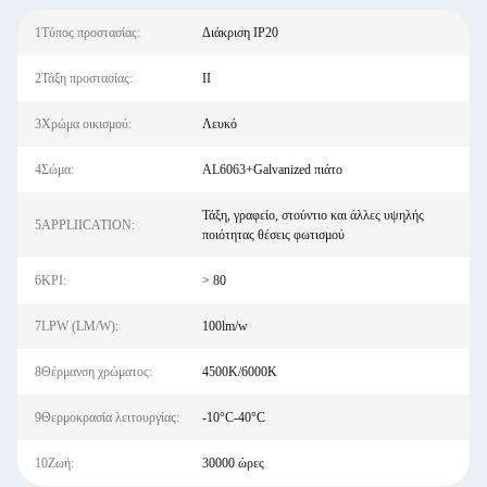
1Τύπος προστασίας:
Διάκριση IP20
2Τάξη προστασίας:
ΙΙ
3Χρώμα οικισμού:
Λευκό
4Σώμα:
AL6063+Galvanized πιάτο
Τάξη, γραφείο, στούντιο και άλλες υψηλής
5APPLIICATION:
ποιότητας θέσεις φωτισμού
6ΚΡΙ:
> 80
7LPW (LM/W):
100lm/w
8Θέρμανση χρώματος:
4500K/6000K
9Θερμοκρασία λειτουργίας:
-10°C-40°C
10Ζωή:
30000 ώρες