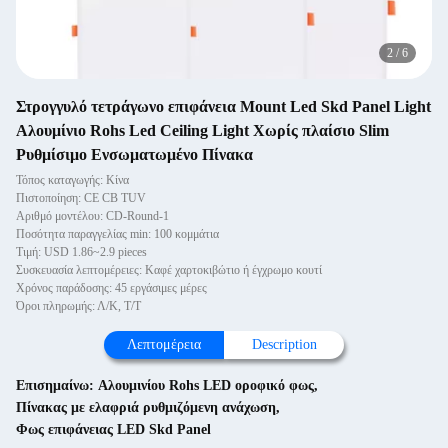
2
/
6
Στρογγυλό τετράγωνο επιφάνεια Mount Led Skd Panel Light
Αλουμίνιο Rohs Led Ceiling Light Χωρίς πλαίσιο Slim
Ρυθμίσιμο Ενσωματωμένο Πίνακα
Τόπος καταγωγής: Κίνα
Πιστοποίηση: CE CB TUV
Αριθμό μοντέλου: CD-Round-1
Ποσότητα παραγγελίας min: 100 κομμάτια
Τιμή: USD 1.86~2.9 pieces
Συσκευασία λεπτομέρειες: Καφέ χαρτοκιβώτιο ή έγχρωμο κουτί
Χρόνος παράδοσης: 45 εργάσιμες μέρες
Όροι πληρωμής: Λ/Κ, Τ/Τ
Λεπτομέρεια
Description
Επισημαίνω:
Αλουμινίου Rohs LED οροφικό φως
,
Πίνακας με ελαφριά ρυθμιζόμενη ανάχωση
,
Φως επιφάνειας LED Skd Panel