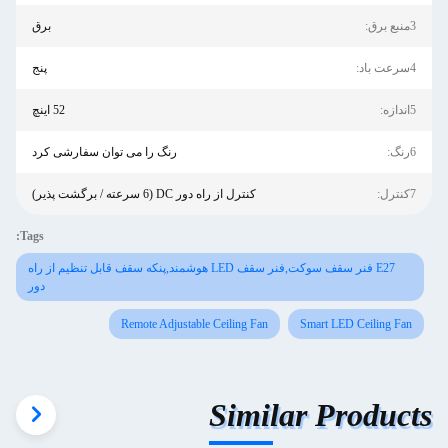
3منبع برق:
برق
4سرعت باد:
پنج
5اندازه:
52 اینچ
6رنگ:
رنگ را می توان سفارشی کرد
7کنترل:
کنترل از راه دور DC (6 سرعته / برگشت پذیر)
Tags:
E27 فنر سقف سوکت,فنر سقف LED هوشمند,پنکه سقف قابل تنظیم از راه
دور
Remote Adjustable Ceiling Fan
Smart LED Ceiling Fan
Similar Products