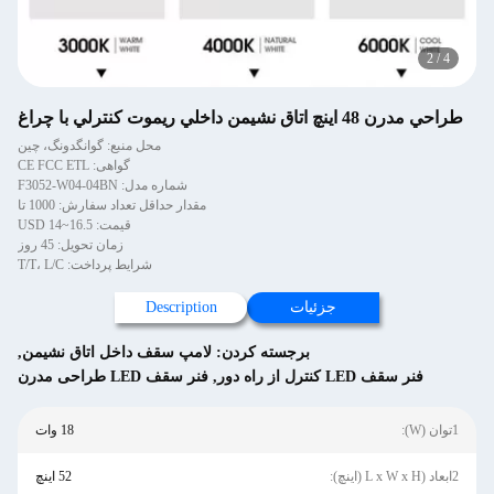
2
/
4
طراحي مدرن 48 اينچ اتاق نشيمن داخلي ريموت کنترلي با چراغ
محل منبع: گوانگدونگ، چین
گواهی: CE FCC ETL
شماره مدل: F3052-W04-04BN
مقدار حداقل تعداد سفارش: 1000 تا
قیمت: USD 14~16.5
زمان تحویل: 45 روز
شرایط پرداخت: T/T، L/C
جزئیات
Description
برجسته کردن:
لامپ سقف داخل اتاق نشیمن
,
فنر سقف LED کنترل از راه دور
,
فنر سقف LED طراحی مدرن
1توان (W):
18 وات
2ابعاد (L x W x H (اینچ):
52 اینچ