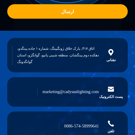
ارسال
اتاق ۴۱۷، پارک خلاق ژونگپینگ، شماره ۱ جاده پینگدو،
دهکده دوم پینگشان، منطقه شیبی پانیو، گوانگژو، استان
نشانی
گوانگدونگ
marketing@cadysunlighting.com
پست الکترونیک
0086-574-58999641
تلفن